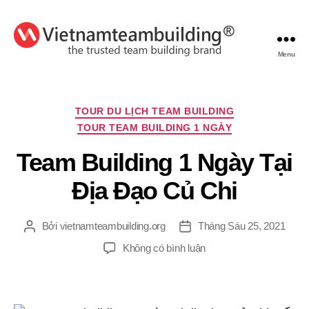
Menu
VietnamTeambuilding
Chuyên
TOUR DU LỊCH TEAM BUILDING
mục
TOUR TEAM BUILDING 1 NGÀY
Team Building 1 Ngày Tại
Địa Đạo Củ Chi
Bởi
vietnamteambuilding.org
Tháng Sáu 25, 2021
Tác
Ngày
giả
đăng
ở
Không có bình luận
Team
Building
1
Ngày