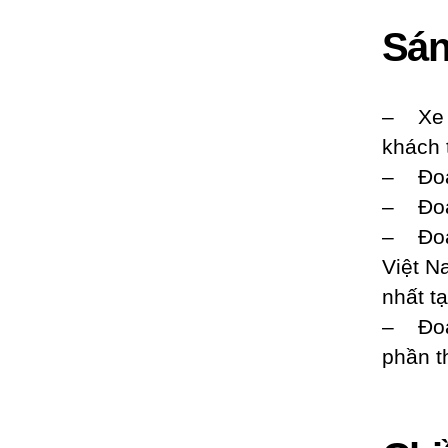
Sá
– Xe
khách 
– Đoàn
– Đoàn
– Đoàn
Việt N
nhất t
– Đoàn
phần 