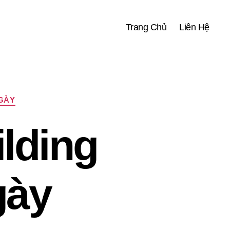
Trang Chủ
Liên Hệ
NGÀY
lding
gày