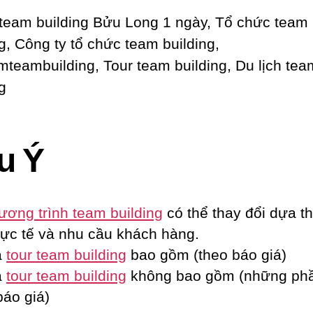
u Ý
ương trình team building
có thể thay đổi dựa th
hực tế và nhu cầu khách hàng.
á
tour team building
bao gồm (theo báo giá)
á
tour team building
không bao gồm (những ph
báo giá)