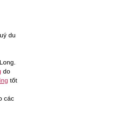
uý du
Long.
g
do
ing
tốt
o các