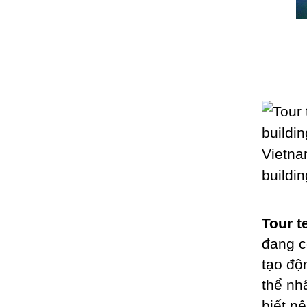
Tour t
đang c
tạo độ
thể nh
biết n