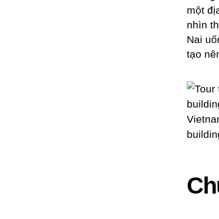
một đị
nhìn t
Nai uố
tạo nê
Ch