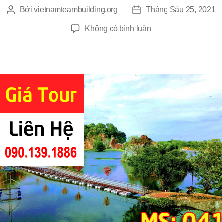
Bởi
vietnamteambuilding.org
Tháng Sáu 25, 2021
Tác
Ngày
giả
đăng
ở
Không có bình luận
Du
Lịch
Team
Building
Bửu
Long
1
Ngày