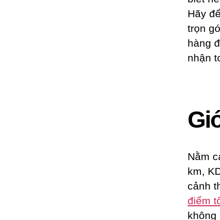
Hãy đ
trọn g
hàng đ
nhận to
Giớ
Nằm cá
km, KD
cảnh t
điểm t
không 