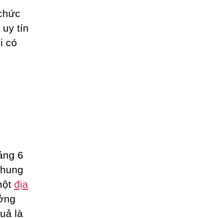
chức
uy tín
i có
ảng 6
khung
một
địa
ưởng
uả là