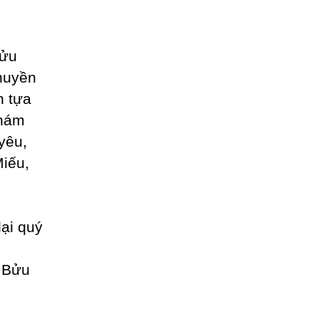
Bửu
thuyền
n tựa
khám
yêu,
iếu,
lại quý
 Bửu