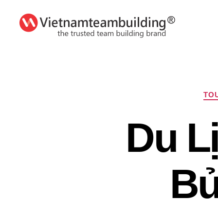
VietnamTeambuilding
TOU
Du L
Bử