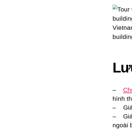
Lư
–
Ch
hình t
– Gi
– Gi
ngoài 