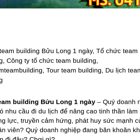
eam building Bửu Long 1 ngày
– Quý doanh 
ó nhu cầu đi du lịch để nâng cao tinh thần làm 
ng lực, truyền cảm hứng, phát huy sức mạnh c
ân viên? Quý doanh nghiệp đang băn khoăn k
ên đi đâu? Chơi gì?