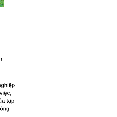
nghiệp
việc,
ủa tập
hông