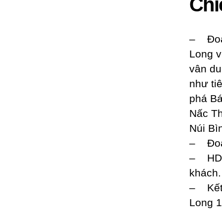
Chi
– Đoàn
Long v
vân du
như ti
phá Bá
Nấc Th
Núi Bì
– Đoàn
– H
khách
– Kết
Long 1