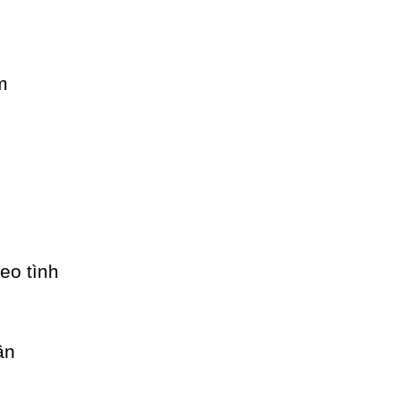
eo tình
ần