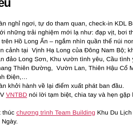
ều
 nghỉ ngơi, tự do tham quan, check-in KDL 
ới những trải nghiệm mới lạ như: đạp vịt, bơi 
 trên Hồ Long Ẩn – ngắm nhìn quần thể núi no
ên cảnh tại Vịnh Hạ Long của Đông Nam Bộ; 
n đảo Long Sơn, Khu vườn tình yêu, Cầu tình 
ang Thiên Đường, Vườn Lan, Thiên Hậu Cổ M
nh Điện,…
 khởi hành về lại điểm xuất phát ban đầu.
DV
VNTBD
nói lời tạm biệt, chia tay và hẹn gặp 
.
 thúc
chương trình Team Building
Khu Du Lịch
 Ngày.