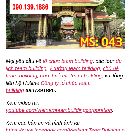
Mọi yêu cầu về
tổ chức team building
, các tour
du
lịch team building
,
ý tưởng team building
,
chủ đề
team building
,
c
ho thuê mc team building
, vui lòng
liên hệ Hotline
Công ty tổ chức team
building
0901391886.
Xem video tại:
youtube.com/vietnamteambuildingcorporation
.
Xem các bản tin và hình ảnh tại:
https://www.facebook.com/VietNamTeamBuilding.o