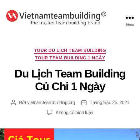
Menu
VietnamTeambuilding
Chuyên
TOUR DU LỊCH TEAM BUILDING
mục
TOUR TEAM BUILDING 1 NGÀY
Du Lịch Team Building
Củ Chi 1 Ngày
Bởi
vietnamteambuilding.org
Tháng Sáu 25, 2021
Tác
Ngày
giả
đăng
ở
Không có bình luận
Du
Lịch
Team
Building