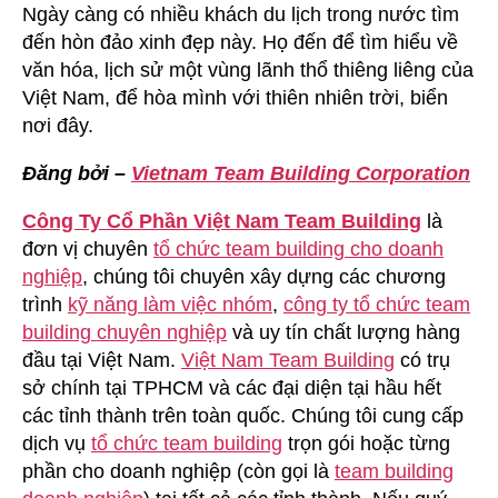
Ngày càng có nhiều khách du lịch trong nước tìm
đến hòn đảo xinh đẹp này. Họ đến để tìm hiểu về
văn hóa, lịch sử một vùng lãnh thổ thiêng liêng của
Việt Nam, để hòa mình với thiên nhiên trời, biển
nơi đây.
Đăng bởi –
Vietnam Team Building Corporation
Công Ty Cổ Phần Việt Nam Team Building
là
đơn vị chuyên
tổ chức team building cho doanh
nghiệp
, chúng tôi chuyên xây dựng các chương
trình
kỹ năng làm việc nhóm
,
công ty tổ chức team
building chuyên nghiệp
và uy tín chất lượng hàng
đầu tại Việt Nam.
Việt Nam Team Building
có trụ
sở chính tại TPHCM và các đại diện tại hầu hết
các tỉnh thành trên toàn quốc. Chúng tôi cung cấp
dịch vụ
tổ chức team building
trọn gói hoặc từng
phần cho doanh nghiệp (còn gọi là
team building