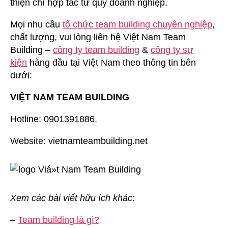
thiện chí hợp tác từ quý doanh nghiệp.
Mọi nhu cầu
tổ chức team building chuyên nghiệp
,
chất lượng, vui lòng liên hệ Việt Nam Team
Building –
công ty team building
&
công ty sự
kiện
hàng đầu tại Việt Nam theo thông tin bên
dưới:
VIỆT NAM TEAM BUILDING
Hotline: 0901391886.
Website: vietnamteambuilding.net
Xem các bài viết hữu ích khác
:
–
Team building là gì?