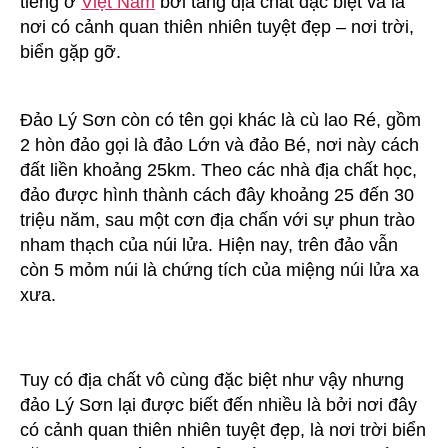
tiếng ở
Việt Nam
bởi tầng địa chất đặc biệt và là
đến
nơi có cảnh quan thiên nhiên tuyệt đẹp – nơi trời,
đảo
biển gặp gỡ.
lý
sơn
Đảo Lý Sơn còn có tên gọi khác là cù lao Ré, gồm
2 hòn đảo gọi là đảo Lớn và đảo Bé, nơi này cách
đất liền khoảng 25km. Theo các nhà địa chất học,
đảo được hình thành cách đây khoảng 25 đến 30
triệu năm, sau một cơn địa chấn với sự phun trào
nham thạch của núi lửa. Hiện nay, trên đảo vẫn
còn 5 mỏm núi là chứng tích của miệng núi lửa xa
xưa.
Tuy có địa chất vô cùng đặc biệt như vậy nhưng
đảo Lý Sơn lại được biết đến nhiều là bởi nơi đây
có cảnh quan thiên nhiên tuyệt đẹp, là nơi trời biển