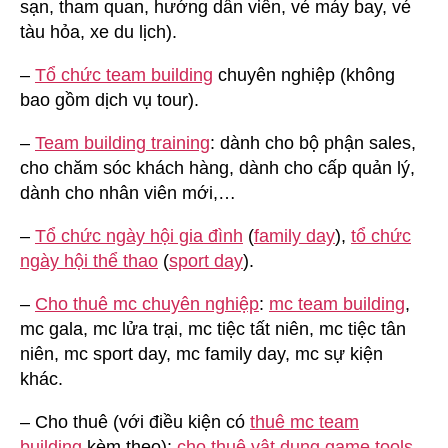
sạn, tham quan, hướng dẫn viên, vé máy bay, vé
tàu hỏa, xe du lịch).
–
Tổ chức team building
chuyên nghiệp (không
bao gồm dịch vụ tour).
–
Team building training
: dành cho bộ phận sales,
cho chăm sóc khách hàng, dành cho cấp quản lý,
dành cho nhân viên mới,…
–
Tổ chức ngày hội gia đình
(
family day
),
tổ chức
ngày hội thể thao
(
sport day
).
–
Cho thuê mc chuyên nghiệp
:
mc team building
,
mc gala, mc lửa trại, mc tiệc tất niên, mc tiệc tân
niên, mc sport day, mc family day, mc sự kiện
khác.
– Cho thuê (với điều kiện có
thuê mc team
building
kèm theo):
cho thuê vật dụng game tools