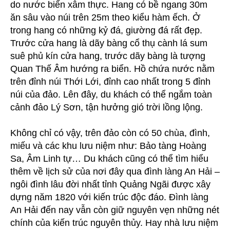
do nước biển xâm thực. Hang có bề ngang 30m
ăn sâu vào núi trên 25m theo kiểu hàm ếch. Ở
trong hang có những kỷ đá, giường đá rất đẹp.
Trước cửa hang là dãy bàng cổ thụ cành lá sum
suê phủ kín cửa hang, trước dãy bàng là tượng
Quan Thế Âm hướng ra biển. Hồ chứa nước nằm
trên đỉnh núi Thới Lới, đỉnh cao nhất trong 5 đỉnh
núi của đảo. Lên đây, du khách có thể ngắm toàn
cảnh đảo Lý Sơn, tận hưởng gió trời lồng lộng.
Không chỉ có vậy, trên đảo còn có 50 chùa, đình,
miếu và các khu lưu niệm như: Bảo tàng Hoàng
Sa, Âm Linh tự… Du khách cũng có thể tìm hiểu
thêm về lịch sử của nơi đây qua đình làng An Hải –
ngôi đình lâu đời nhất tỉnh Quảng Ngãi được xây
dựng năm 1820 với kiến trúc độc đáo. Đình làng
An Hải đến nay vẫn còn giữ nguyên vẹn những nét
chính của kiến trúc nguyên thủy. Hay nhà lưu niệm