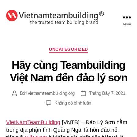
Menu
VietnamTeambuilding
Chuyên
UNCATEGORIZED
mục
Hãy cùng Teambuilding
Việt Nam đến đảo lý sơn
Bởi
vietnamteambuilding.org
Tháng Bảy 7, 2021
Tác
Ngày
giả
đăng
ở
Không có bình luận
Hãy
cùng
VietNamTeamBuilding
[VNTB] – Đảo Lý Sơn nằm
Teambuilding
trong địa phận tỉnh Quảng Ngãi là hòn đảo nổi
Việt
Nam