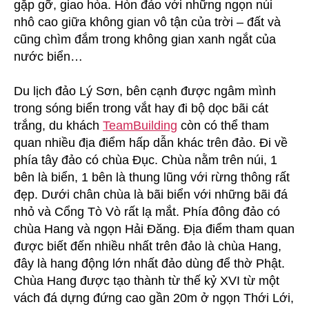
gặp gỡ, giao hòa. Hòn đảo với những ngọn núi
nhô cao giữa không gian vô tận của trời – đất và
cũng chìm đắm trong không gian xanh ngắt của
nước biển…
Du lịch đảo Lý Sơn, bên cạnh được ngâm mình
trong sóng biển trong vắt hay đi bộ dọc bãi cát
trắng, du khách
TeamBuilding
còn có thể tham
quan nhiều địa điểm hấp dẫn khác trên đảo. Đi về
phía tây đảo có chùa Đục. Chùa nằm trên núi, 1
bên là biển, 1 bên là thung lũng với rừng thông rất
đẹp. Dưới chân chùa là bãi biển với những bãi đá
nhỏ và Cổng Tò Vò rất lạ mắt. Phía đông đảo có
chùa Hang và ngọn Hải Đăng. Địa điểm tham quan
được biết đến nhiều nhất trên đảo là chùa Hang,
đây là hang động lớn nhất đảo dùng để thờ Phật.
Chùa Hang được tạo thành từ thế kỷ XVI từ một
vách đá dựng đứng cao gần 20m ở ngọn Thới Lới,