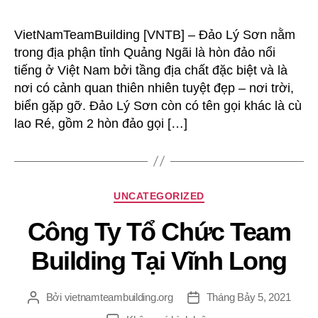
cùng
Teambuilding
VietNamTeamBuilding [VNTB] – Đảo Lý Sơn nằm
Việt
trong địa phận tỉnh Quảng Ngãi là hòn đảo nổi
Nam
tiếng ở Việt Nam bởi tầng địa chất đặc biệt và là
đến
nơi có cảnh quan thiên nhiên tuyệt đẹp – nơi trời,
đảo
biển gặp gỡ. Đảo Lý Sơn còn có tên gọi khác là cù
lý
lao Ré, gồm 2 hòn đảo gọi […]
sơn
Chuyên
UNCATEGORIZED
mục
Công Ty Tổ Chức Team
Building Tại Vĩnh Long
Bởi
vietnamteambuilding.org
Tháng Bảy 5, 2021
Tác
Ngày
giả
đăng