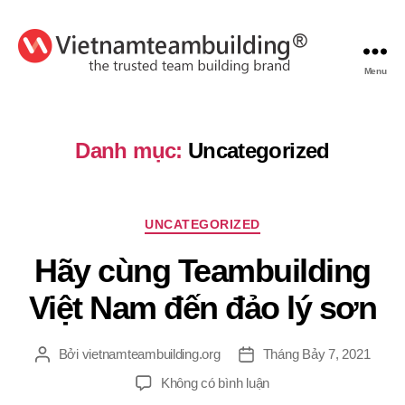
Menu
VietnamTeambuilding
Danh mục:
Uncategorized
Chuyên
UNCATEGORIZED
mục
Hãy cùng Teambuilding
Việt Nam đến đảo lý sơn
Bởi
vietnamteambuilding.org
Tháng Bảy 7, 2021
Tác
Ngày
giả
đăng
ở
Không có bình luận
Hãy