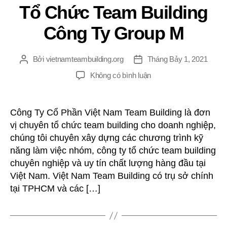
Tổ Chức Team Building
Công Ty Group M
Bởi
vietnamteambuilding.org
Tháng Bảy 1, 2021
Tác
Ngày
giả
đăng
ở
Không có bình luận
Tổ
Chức
Team
Công Ty Cổ Phần Việt Nam Team Building là đơn
Building
vị chuyên tổ chức team building cho doanh nghiệp,
Công
chúng tôi chuyên xây dựng các chương trình kỹ
Ty
năng làm việc nhóm, công ty tổ chức team building
Group
chuyên nghiệp và uy tín chất lượng hàng đầu tại
M
Việt Nam. Việt Nam Team Building có trụ sở chính
tại TPHCM và các […]