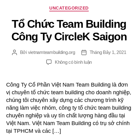
Chuyên
UNCATEGORIZED
mục
Tổ Chức Team Building
Công Ty CircleK Saigon
Bởi
vietnamteambuilding.org
Tháng Bảy 1, 2021
Tác
Ngày
giả
đăng
ở
Không có bình luận
Tổ
Chức
Team
Công Ty Cổ Phần Việt Nam Team Building là đơn
Building
vị chuyên tổ chức team building cho doanh nghiệp,
Công
chúng tôi chuyên xây dựng các chương trình kỹ
Ty
năng làm việc nhóm, công ty tổ chức team building
CircleK
chuyên nghiệp và uy tín chất lượng hàng đầu tại
Saigon
Việt Nam. Việt Nam Team Building có trụ sở chính
tại TPHCM và các […]