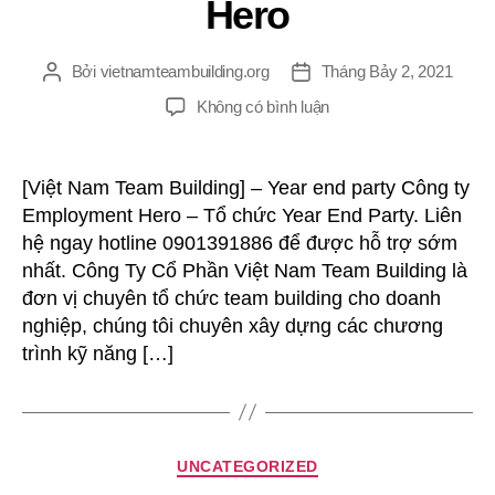
Hero
Bởi
vietnamteambuilding.org
Tháng Bảy 2, 2021
Tác
Ngày
giả
đăng
ở
Không có bình luận
Tổ
Chức
Year
[Việt Nam Team Building] – Year end party Công ty
End
Employment Hero – Tổ chức Year End Party. Liên
Party
hệ ngay hotline 0901391886 để được hỗ trợ sớm
Công
nhất. Công Ty Cổ Phần Việt Nam Team Building là
Ty
đơn vị chuyên tổ chức team building cho doanh
Employment
nghiệp, chúng tôi chuyên xây dựng các chương
Hero
trình kỹ năng […]
Chuyên
UNCATEGORIZED
mục