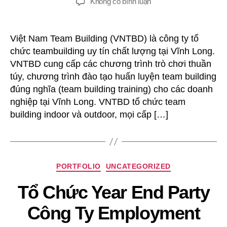
ở
Không có bình luận
Công
Ty
Tổ
Việt Nam Team Building (VNTBD) là công ty tổ
Chức
chức teambuilding uy tín chất lượng tại Vĩnh Long.
Team
VNTBD cung cấp các chương trình trò chơi thuần
Building
túy, chương trình đào tạo huấn luyện team building
Tại
đúng nghĩa (team building training) cho các doanh
Vĩnh
nghiệp tại Vĩnh Long. VNTBD tổ chức team
Long
building indoor và outdoor, mọi cấp […]
Chuyên
PORTFOLIO
UNCATEGORIZED
mục
Tổ Chức Year End Party
Công Ty Employment