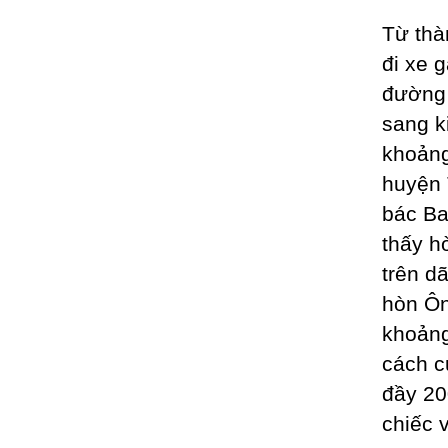
Từ thà
đi xe 
đường 
sang k
khoảng
huyện 
bác Ba
thấy h
trên d
hòn Ôn
khoảng
cách c
đầy 20
chiếc 