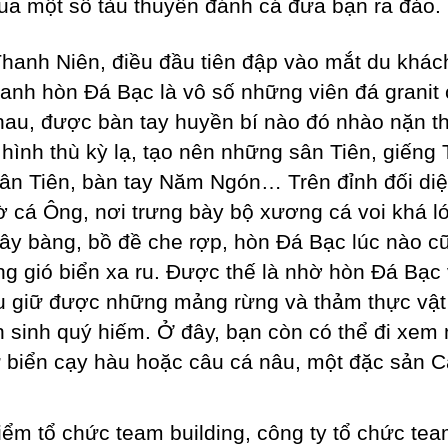
ua một số tàu thuyền đánh cá đưa bạn ra đảo.
hanh Niên, điều đầu tiên đập vào mắt du khác
anh hòn Đá Bạc là vô số những viên đá granit
hau, được bàn tay huyền bí nào đó nhào nặn t
hình thù kỳ lạ, tạo nên những sân Tiên, giếng 
ân Tiên, bàn tay Năm Ngón… Trên đỉnh đối diệ
ờ cá Ông, nơi trưng bày bộ xương cá voi khá l
ây bàng, bồ đề che rợp, hòn Đá Bạc lúc nào cũ
ếng gió biển xa ru. Được thế là nhờ hòn Đá Bạc
u giữ được những mảng rừng và thảm thực vật
 sinh quý hiếm. Ở đây, bạn còn có thể đi xem
 biển cạy hàu hoặc câu cá nâu, một đặc sản 