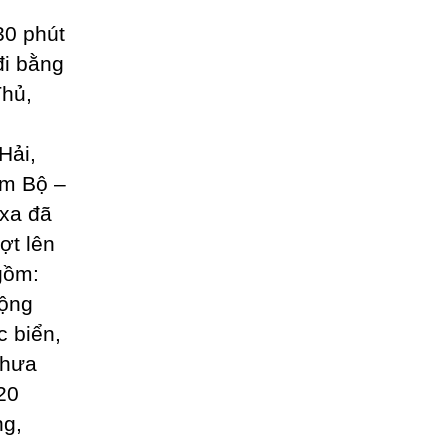
30 phút
đi bằng
Thủ,
Hải,
am Bộ –
 xa đã
ợt lên
gồm:
rộng
c biển,
chưa
20
ng,