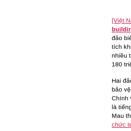
[Việt 
buildi
đảo bi
tích k
nhiều 
180 tr
Hai đảo
bảo vệ
Chính 
là tiế
Mau th
chức t