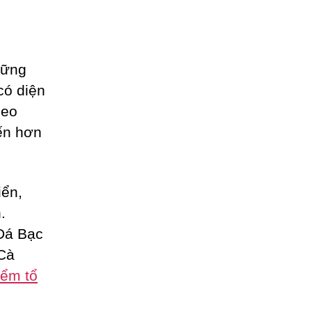
hững
có diện
heo
đến hơn
iển,
.
 Đá Bạc
 Cà
iểm tổ