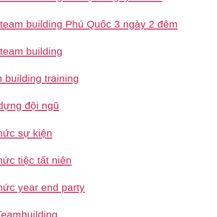
 team building Phú Quốc 3 ngày 2 đêm
 team building
building training
dựng đội ngũ
hức sự kiện
ức tiệc tất niên
hức year end party
eambuilding