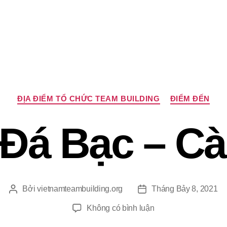
Chuyên
ĐỊA ĐIỂM TỔ CHỨC TEAM BUILDING
ĐIỂM ĐẾN
mục
Đá Bạc – C
Bởi
vietnamteambuilding.org
Tháng Bảy 8, 2021
Tác
Ngày
giả
đăng
ở
Không có bình luận
Hòn