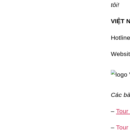
tôi!
VIỆT 
Hotlin
Websi
Các bà
–
Tour
–
Tour