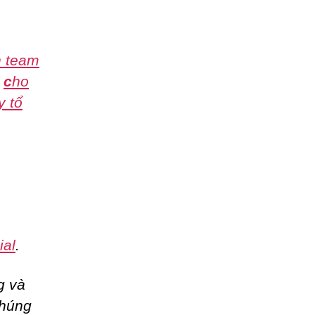
h team
,
c
ho
y tổ
ial
.
g và
chúng