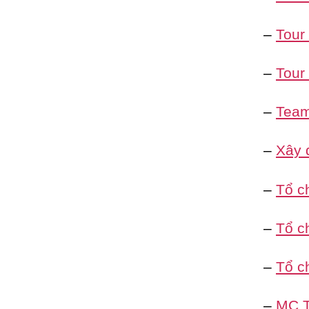
–
Tour
–
Tour
–
Team 
–
Xây 
–
Tổ c
–
Tổ ch
–
Tổ c
–
MC T