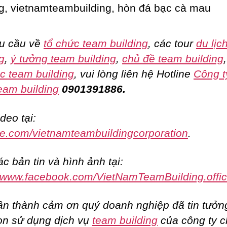
u cầu về
tổ chức team building
, các tour
du lịc
g
,
ý tưởng team building
,
chủ đề team building
c team building
, vui lòng liên hệ Hotline
Công t
eam building
0901391886.
deo tại:
e.com/vietnamteambuildingcorporation
.
c bản tin và hình ảnh tại:
//www.facebook.com/VietNamTeamBuilding.offic
ân thành cảm ơn quý doanh nghiệp đã tin tưởn
ọn sử dụng dịch vụ
team building
của công ty 