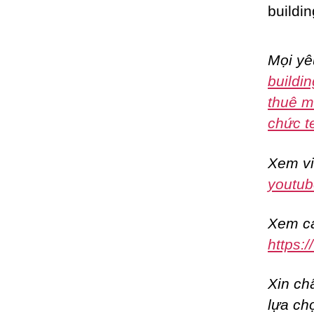
Mọi yê
buildin
thuê m
chức t
Xem vi
youtub
Xem cá
https:
Xin ch
lựa ch