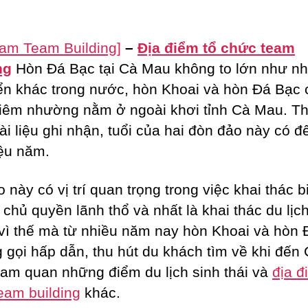
Đá
Bạc
–
Nam Team Building]
–
Địa điểm tổ chức team
Cà
ng
Hòn Đá Bạc tại Cà Mau không to lớn như n
Mau
ển khác trong nước, hòn Khoai và hòn Đá Bạc 
hiêm nhường nằm ở ngoài khơi tỉnh Cà Mau. T
tài liệu ghi nhận, tuổi của hai đòn đảo này có 
iệu năm.
 này có vị trí quan trọng trong việc khai thác b
 chủ quyền lãnh thổ và nhất là khai thác du lịch
vì thế mà từ nhiều năm nay hòn Khoai và hòn
ng gọi hấp dẫn, thu hút du khách tìm về khi đến
am quan những điểm du lịch sinh thái và
địa đ
eam building
khác.