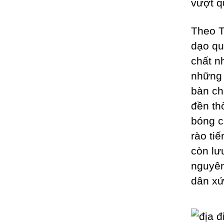
vượt q
Theo T
dạo qu
chất n
những 
bàn ch
đền th
bóng c
rào ti
còn lư
nguyên
dân xứ