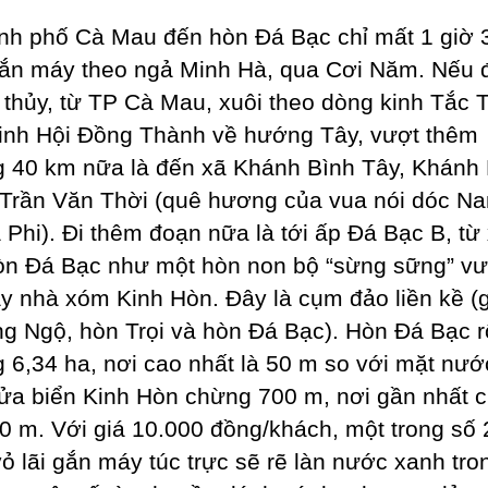
nh phố Cà Mau đến hòn Đá Bạc chỉ mất 1 giờ 
gắn máy theo ngả Minh Hà, qua Cơi Năm. Nếu 
thủy, từ TP Cà Mau, xuôi theo dòng kinh Tắc 
inh Hội Đồng Thành về hướng Tây, vượt thêm
 40 km nữa là đến xã Khánh Bình Tây, Khánh 
Trần Văn Thời (quê hương của vua nói dóc N
 Phi). Đi thêm đoạn nữa là tới ấp Đá Bạc B, từ
òn Đá Bạc như một hòn non bộ “sừng sững” vư
ãy nhà xóm Kinh Hòn. Đây là cụm đảo liền kề (
g Ngộ, hòn Trọi và hòn Đá Bạc). Hòn Đá Bạc 
 6,34 ha, nơi cao nhất là 50 m so với mặt nướ
ửa biển Kinh Hòn chừng 700 m, nơi gần nhất 
0 m. Với giá 10.000 đồng/khách, một trong số 
vỏ lãi gắn máy túc trực sẽ rẽ làn nước xanh tro