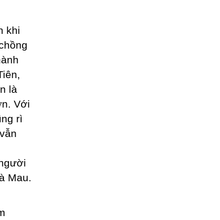
h khi
 chồng
hành
Tiên,
n là
ớn. Với
ng rì
 vẫn
 người
Cà Mau.