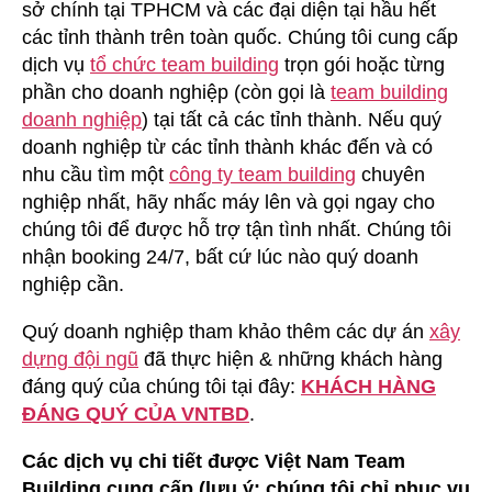
sở chính tại TPHCM và các đại diện tại hầu hết
các tỉnh thành trên toàn quốc. Chúng tôi cung cấp
dịch vụ
tổ chức team building
trọn gói hoặc từng
phần cho doanh nghiệp (còn gọi là
team building
doanh nghiệp
) tại tất cả các tỉnh thành. Nếu quý
doanh nghiệp từ các tỉnh thành khác đến và có
nhu cầu tìm một
công ty team building
chuyên
nghiệp nhất, hãy nhấc máy lên và gọi ngay cho
chúng tôi để được hỗ trợ tận tình nhất. Chúng tôi
nhận booking 24/7, bất cứ lúc nào quý doanh
nghiệp cần.
Quý doanh nghiệp tham khảo thêm các dự án
xây
dựng đội ngũ
đã thực hiện & những khách hàng
đáng quý của chúng tôi tại đây:
KHÁCH HÀNG
ĐÁNG QUÝ CỦA VNTBD
.
Các dịch vụ chi tiết được Việt Nam Team
Building cung cấp (lưu ý: chúng tôi chỉ phục vụ