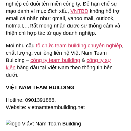
nghiệp có đuôi tên miền công ty. Để hạn chế sự
mạo danh vì mục đích xấu,
VNTBD
không hỗ trợ
email cá nhân như: gmail, yahoo mail, outlook,
hotmail,…Rất mong nhận được sự thông cảm và
thiện chí hợp tác từ quý doanh nghiệp.
Mọi nhu cầu
tổ chức team building chuyên nghiệp
,
chất lượng, vui lòng liên hệ Việt Nam Team
Building –
công ty team building
&
công ty sự
kiện
hàng đầu tại Việt Nam theo thông tin bên
dưới:
VIỆT NAM TEAM BUILDING
Hotline: 0901391886.
Website: vietnamteambuilding.net