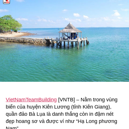
Hòn
Đầm
ở
quần
đảo
Bà
Lụa
(Kiên
Giang)
VietNamTeamBuilding
[VNTB] – Nằm trong vùng
biển của huyện Kiên Lương (tỉnh Kiên Giang),
quần đảo Bà Lụa là danh thắng còn in đậm nét
đẹp hoang sơ và được ví như “Hạ Long phương
Nam”.