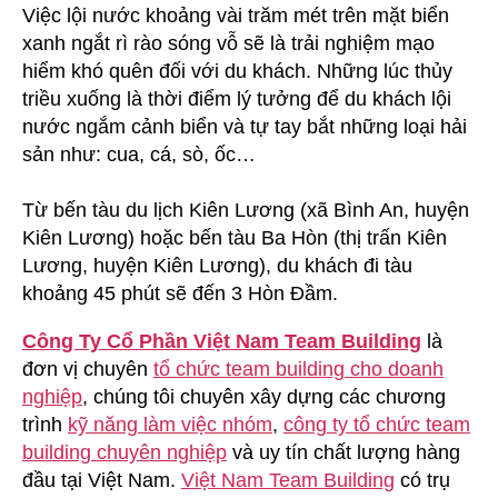
Việc lội nước khoảng vài trăm mét trên mặt biển
xanh ngắt rì rào sóng vỗ sẽ là trải nghiệm mạo
hiểm khó quên đối với du khách. Những lúc thủy
triều xuống là thời điểm lý tưởng để du khách lội
nước ngắm cảnh biển và tự tay bắt những loại hải
sản như: cua, cá, sò, ốc…
Từ bến tàu du lịch Kiên Lương (xã Bình An, huyện
Kiên Lương) hoặc bến tàu Ba Hòn (thị trấn Kiên
Lương, huyện Kiên Lương), du khách đi tàu
khoảng 45 phút sẽ đến 3 Hòn Đầm.
Công Ty Cổ Phần Việt Nam Team Building
là
đơn vị chuyên
tổ chức team building cho doanh
nghiệp
, chúng tôi chuyên xây dựng các chương
trình
kỹ năng làm việc nhóm
,
công ty tổ chức team
building chuyên nghiệp
và uy tín chất lượng hàng
đầu tại Việt Nam.
Việt Nam Team Building
có trụ