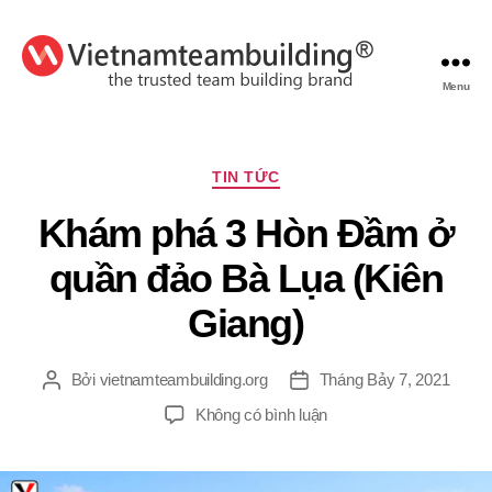
Menu
VietnamTeambuilding
Chuyên
TIN TỨC
mục
Khám phá 3 Hòn Đầm ở
quần đảo Bà Lụa (Kiên
Giang)
Bởi
vietnamteambuilding.org
Tháng Bảy 7, 2021
Tác
Ngày
giả
đăng
ở
Không có bình luận
Khám
phá
3