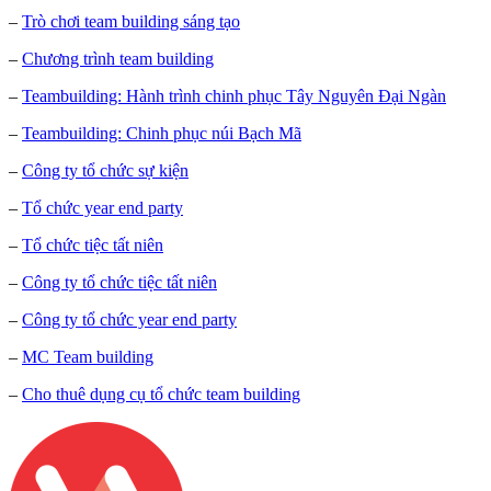
–
Trò chơi team building sáng tạo
–
Chương trình team building
–
Teambuilding: Hành trình chinh phục Tây Nguyên Đại Ngàn
–
Teambuilding: Chinh phục núi Bạch Mã
–
Công ty tổ chức sự kiện
–
Tổ chức year end party
–
Tổ chức tiệc tất niên
–
Công ty tổ chức tiệc tất niên
–
Công ty tổ chức year end party
–
MC Team building
–
Cho thuê dụng cụ tổ chức team building