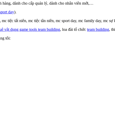
ch hàng, dành cho cấp quản lý, dành cho nhân viên mới,…
sport day
).
i, mc tiệc tất niên, mc tiệc tân niên, mc sport day, mc family day, mc sự 
uê vật dụng game tools team building
, loa đài tổ chức
team building
, t
ng tôi: