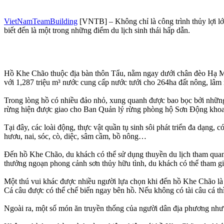
VietNamTeamBuilding
[VNTB] – Không chỉ là công trình thủy lợi 
biết đến là một trong những điểm du lịch sinh thái hấp dẫn.
Hồ Khe Chão thuộc địa bàn thôn Tẩu, nằm ngay dưới chân đèo Hạ My
với 1,287 triệu m³ nước cung cấp nước tưới cho 264ha đất nông, lâm
Trong lòng hồ có nhiều đảo nhỏ, xung quanh được bao bọc bởi nhữn
rừng hiện được giao cho Ban Quản lý rừng phòng hộ Sơn Động khoa
Tại đây, các loài động, thực vật quần tụ sinh sôi phát triển đa dạng,
hươu, nai, sóc, cò, diệc, sâm cầm, bồ nông…
Đến hồ Khe Chão, du khách có thể sử dụng thuyền du lịch tham quan
thưởng ngoạn phong cảnh sơn thủy hữu tình, du khách có thể tham gia 
Một thú vui khác được nhiều người lựa chọn khi đến hồ Khe Chão là câ
Cá câu được có thể chế biến ngay bên hồ. Nếu không có tài câu cá t
Ngoài ra, một số món ăn truyền thống của người dân địa phương như: