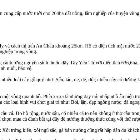
lớn cung cấp nước tưới cho 264ha đất nông, lâm nghiệp của huyện vù
 và cách thị trấn An Châu khoảng 25km. Hồ có diện tích mặt nước 27
 nghiệp trong vùng.
g cánh rừng nguyên sinh thuộc dãy Tây Yên Tử với diện tích 636,6ha
nh nuôi, bảo vệ.
 có nhiều loài cây gỗ quý như: Sến, táu, de, dẻ, dổi; nhiều cây có đườn
 một vòng quanh hồ. Phía xa xa là những dãy núi nhấp nhô ẩn hiện t
các loại hình vui chơi giải trí như: Bơi, lặn, đạp ngỗng nước, dã ngoạ
u cá. Do hồ rộng, nước sâu, có nhiều cá to nên không ít thợ câu trong
hì chọn mua cá đánh bắt tại đây để nướng thưởng thức cùng với thứ rư
 Xôi trứng kiến, xôi ngũ sắc, gà bản nướng cũng rất hấp dẫn du khách