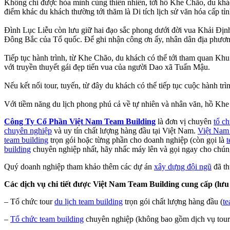
Không chỉ được hòa mình cùng thiên nhiên, tới hồ Khe Chão, du khá
điểm khác du khách thường tới thăm là Di tích lịch sử văn hóa cấp 
Đình Lục Liễu còn lưu giữ hai đạo sắc phong dưới đời vua Khải Địn
Đông Bắc của Tổ quốc. Để ghi nhận công ơn ấy, nhân dân địa phươn
Tiếp tục hành trình, từ Khe Chão, du khách có thể tới tham quan K
với truyền thuyết gái đẹp tiến vua của người Dao xã Tuấn Mậu.
Nếu kết nối tour, tuyến, từ đây du khách có thể tiếp tục cuộc hành
Với tiềm năng du lịch phong phú cả về tự nhiên và nhân văn, hồ Khe Ch
Công Ty Cổ Phần Việt Nam Team Building
là đơn vị chuyên
tổ c
chuyên nghiệp
và uy tín chất lượng hàng đầu tại Việt Nam.
Việt Nam
team building
trọn gói hoặc từng phần cho doanh nghiệp (còn gọi là
t
building
chuyên nghiệp nhất, hãy nhấc máy lên và gọi ngay cho chúng 
Quý doanh nghiệp tham khảo thêm các dự án
xây dựng đội ngũ
đã th
Các dịch vụ chi tiết được Việt Nam Team Building cung cấp (lưu 
– Tổ chức tour
du lịch team building
trọn gói chất lượng hàng đầu (
te
–
Tổ chức team building
chuyên nghiệp (không bao gồm dịch vụ tour