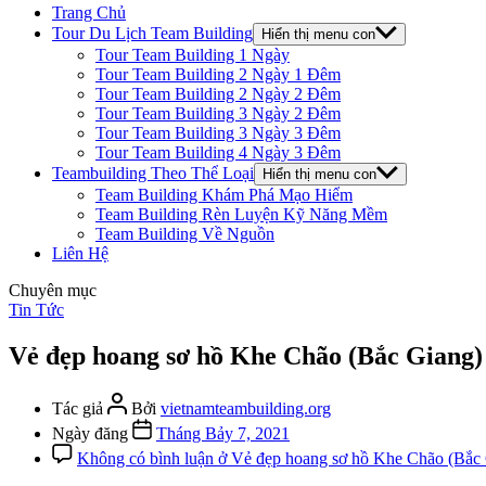
Trang Chủ
Tour Du Lịch Team Building
Hiển thị menu con
Tour Team Building 1 Ngày
Tour Team Building 2 Ngày 1 Đêm
Tour Team Building 2 Ngày 2 Đêm
Tour Team Building 3 Ngày 2 Đêm
Tour Team Building 3 Ngày 3 Đêm
Tour Team Building 4 Ngày 3 Đêm
Teambuilding Theo Thể Loại
Hiển thị menu con
Team Building Khám Phá Mạo Hiểm
Team Building Rèn Luyện Kỹ Năng Mềm
Team Building Về Nguồn
Liên Hệ
Chuyên mục
Tin Tức
Vẻ đẹp hoang sơ hồ Khe Chão (Bắc Giang)
Tác giả
Bởi
vietnamteambuilding.org
Ngày đăng
Tháng Bảy 7, 2021
Không có bình luận
ở Vẻ đẹp hoang sơ hồ Khe Chão (Bắc 