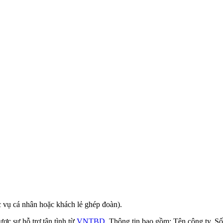
 vụ cá nhân hoặc khách lẻ ghép đoàn).
ợc sự hỗ trợ tận tình từ
VNTBD
. Thông tin bao gồm: Tên công ty, S