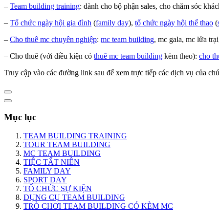
–
Team building training
: dành cho bộ phận sales, cho chăm sóc khá
–
Tổ chức ngày hội gia đình
(
family day
),
tổ chức ngày hội thể thao
(
–
Cho thuê mc chuyên nghiệp
:
mc team building
, mc gala, mc lửa trạ
– Cho thuê (với điều kiện có
thuê mc team building
kèm theo):
cho th
Truy cập vào các đường link sau để xem trực tiếp các dịch vụ của chú
Mục lục
TEAM BUILDING TRAINING
TOUR TEAM BUILDING
MC TEAM BUILDING
TIỆC TẤT NIÊN
FAMILY DAY
SPORT DAY
TỔ CHỨC SỰ KIỆN
DỤNG CỤ TEAM BUILDING
TRÒ CHƠI TEAM BUILDING CÓ KÈM MC