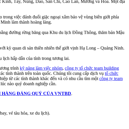
tộc: Kinh, Tày, Nùng, Dao, Sán Chí, Cao Lan, Mường và Hoa. Một địa
trong việc đánh đuổi giặc ngoại xâm bảo vệ vùng biên giới phía
 Minh làm thành hoàng làng.
Tử bằng đường rừng băng qua Khu du lịch Đồng Thông, thăm bản Mậu
với kỳ quan di sản thiên nhiên thế giới vịnh Hạ Long – Quảng Ninh.
 lịch hấp dẫn của tỉnh trong tương lai.
hương trình
kỹ năng làm việc nhóm
,
công ty tổ chức team building
các tỉnh thành trên toàn quốc. Chúng tôi cung cấp dịch vụ
tổ chức
nghiệp từ các tỉnh thành khác đến và có nhu cầu tìm một
công ty team
ứ lúc nào quý doanh nghiệp cần.
 HÀNG ĐÁNG QUÝ CỦA VNTBD
.
ay, vé tàu hỏa, xe du lịch).