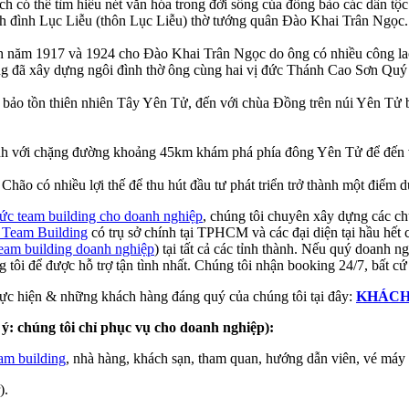
ch có thể tìm hiểu nét văn hóa trong đời sống của đồng bào các dân 
tỉnh đình Lục Liễu (thôn Lục Liễu) thờ tướng quân Đào Khai Trân Ngọc.
h năm 1917 và 1924 cho Đào Khai Trân Ngọc do ông có nhiều công lao 
g đã xây dựng ngôi đình thờ ông cùng hai vị đức Thánh Cao Sơn Quý
hu bảo tồn thiên nhiên Tây Yên Tử, đến với chùa Đồng trên núi Yên 
 trình với chặng đường khoảng 45km khám phá phía đông Yên Tử để đến 
ão có nhiều lợi thế để thu hút đầu tư phát triển trở thành một điểm du
hức team building cho doanh nghiệp
, chúng tôi chuyên xây dựng các c
 Team Building
có trụ sở chính tại TPHCM và các đại diện tại hầu hết 
eam building doanh nghiệp
) tại tất cả các tỉnh thành. Nếu quý doanh 
tôi để được hỗ trợ tận tình nhất. Chúng tôi nhận booking 24/7, bất c
ực hiện & những khách hàng đáng quý của chúng tôi tại đây:
KHÁCH
ý: chúng tôi chỉ phục vụ cho doanh nghiệp):
am building
, nhà hàng, khách sạn, tham quan, hướng dẫn viên, vé máy b
).