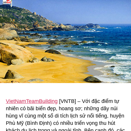
hấp
dẫn
của
Mũi
Vi
Rồng
(Bình
Định)
VietNamTeamBuilding
[VNTB] – Với đặc điểm tự
nhiên có bãi biển đẹp, hoang sơ; những dãy núi
hùng vĩ cùng một số di tích lịch sử nổi tiếng, huyện
Phù Mỹ (Bình Định) có nhiều triển vọng thu hút
khách du lịch trong và ngoài tỉnh. Bên cạnh đó, các