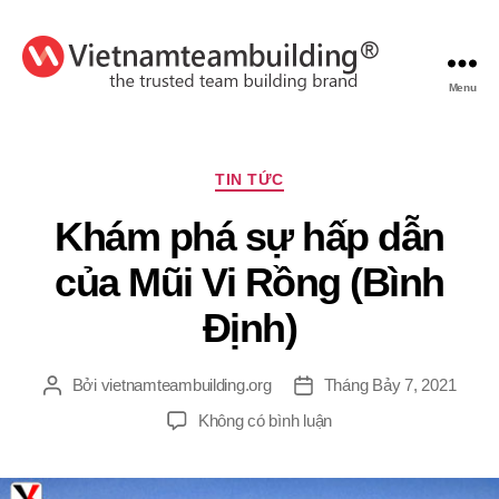
Menu
VietnamTeambuilding
Chuyên
TIN TỨC
mục
Khám phá sự hấp dẫn
của Mũi Vi Rồng (Bình
Định)
Bởi
vietnamteambuilding.org
Tháng Bảy 7, 2021
Tác
Ngày
giả
đăng
ở
Không có bình luận
Khám
phá
sự