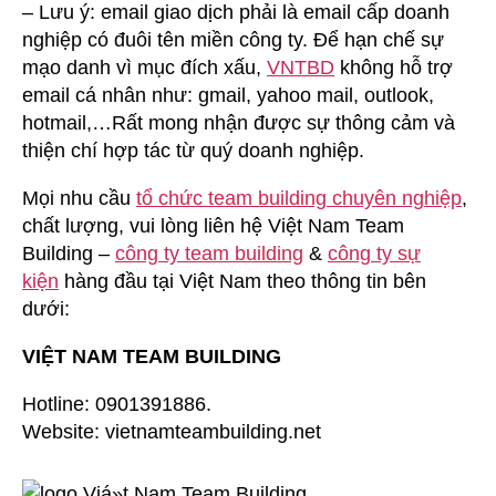
– Lưu ý: email giao dịch phải là email cấp doanh
nghiệp có đuôi tên miền công ty. Để hạn chế sự
mạo danh vì mục đích xấu,
VNTBD
không hỗ trợ
email cá nhân như: gmail, yahoo mail, outlook,
hotmail,…Rất mong nhận được sự thông cảm và
thiện chí hợp tác từ quý doanh nghiệp.
Mọi nhu cầu
tổ chức team building chuyên nghiệp
,
chất lượng, vui lòng liên hệ Việt Nam Team
Building –
công ty team building
&
công ty sự
kiện
hàng đầu tại Việt Nam theo thông tin bên
dưới:
VIỆT NAM TEAM BUILDING
Hotline: 0901391886.
Website: vietnamteambuilding.net