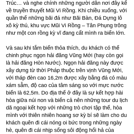
Trúc… và nghe chính những người dân nơi đây kể
về truyền thuyết Mũi Vi Rồng. Khi chiều xuống, với
quần thể những bãi đá như Bãi Bàn, Đá Dựng lô
xô kỳ thú, khu vực Mũi Vi Rồng – Tân Phụng trông
như một con rồng kỳ vĩ đang cất mình ra biển lớn.
Và sau khi tắm biển thỏa thích, du khách có thể
chinh phục ngọn hải đăng Vũng Mới (hay còn gọi
là hải đăng Hòn Nước). Ngọn hải đăng này được
xây dựng từ thời Pháp thuộc trên vịnh Vũng Mới,
với tháp đèn cao 16,2m được xây bằng đá có màu
xám sẫm, độ cao của tâm sáng so với mực nước
biển là 62,5m. Do địa thế ở đây là sự kết hợp hài
hòa giữa núi non và biển cả nên những tour du lịch
dã ngoại kết hợp với những trò chơi tập thể, hòa
mình với thiên nhiên hoang sơ kỳ bí sẽ làm cho du
khách quên đi cái nóng oi bức trong những ngày
hè, quên đi cái nhịp sống sôi động hối hả của