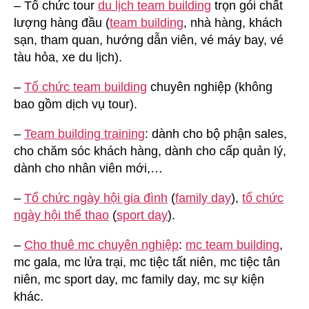
– Tổ chức tour
du lịch team building
trọn gói chất
lượng hàng đầu (
team building
, nhà hàng, khách
sạn, tham quan, hướng dẫn viên, vé máy bay, vé
tàu hỏa, xe du lịch).
–
Tổ chức team building
chuyên nghiệp (không
bao gồm dịch vụ tour).
–
Team building training
: dành cho bộ phận sales,
cho chăm sóc khách hàng, dành cho cấp quản lý,
dành cho nhân viên mới,…
–
Tổ chức ngày hội gia đình
(
family day
),
tổ chức
ngày hội thể thao
(
sport day
).
–
Cho thuê mc chuyên nghiệp
:
mc team building
,
mc gala, mc lửa trại, mc tiệc tất niên, mc tiệc tân
niên, mc sport day, mc family day, mc sự kiện
khác.