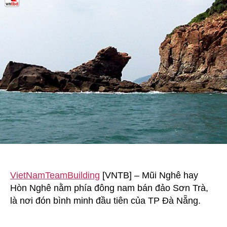
Trà
(Đà
Nẵng)
nơi
đầu
sóng
ngọn
gió
VietNamTeamBuilding
[VNTB] – Mũi Nghê hay
Hòn Nghê nằm phía đông nam bán đảo Sơn Trà,
là nơi đón bình minh đầu tiên của TP Đà Nẵng.