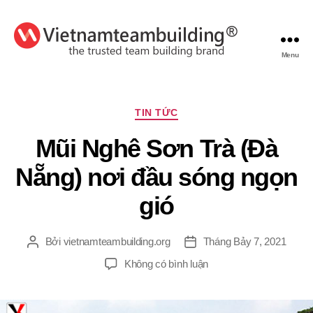
Menu
VietnamTeambuilding
Chuyên
TIN TỨC
mục
Mũi Nghê Sơn Trà (Đà
Nẵng) nơi đầu sóng ngọn
gió
Bởi
vietnamteambuilding.org
Tháng Bảy 7, 2021
Tác
Ngày
giả
đăng
ở
Không có bình luận
Mũi
Nghê
Sơn