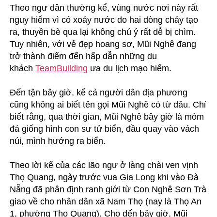
Theo ngư dân thường kể, vùng nước nơi này rất
nguy hiểm vì có xoáy nước do hai dòng chảy tạo
ra, thuyền bè qua lại không chú ý rất dễ bị chìm.
Tuy nhiên, với vẻ đẹp hoang sơ, Mũi Nghê đang
trở thành điểm đến hấp dẫn những du
khách
TeamBuilding
ưa du lịch mạo hiểm.
Đến tận bây giờ, kể cả người dân địa phương
cũng không ai biết tên gọi Mũi Nghê có từ đâu. Chỉ
biết rằng, qua thời gian, Mũi Nghê bây giờ là mỏm
đá giống hình con sư tử biển, đầu quay vào vách
núi, mình hướng ra biển.
Theo lời kể của các lão ngư ở làng chài ven vịnh
Thọ Quang, ngày trước vua Gia Long khi vào Đà
Nẵng đã phân định ranh giới từ Con Nghê Sơn Trà
giao về cho nhân dân xã Nam Thọ (nay là Thọ An
1, phường Thọ Quang). Cho đến bây giờ, Mũi