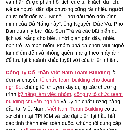
và nhận được phản hồi tích cực từ khách du lịch.
Kể cả người dân địa phương cũng rất nhiều người
chưa biết đến Mũi Nghê – nơi đầu tiên đón bình
minh của Đà Nẵng này”, ông Nguyễn Đức Vũ, Phó
Ban quản lý bán đảo Sơn Trà và các bãi biển du
lịch Đà Nẵng cho biết. Thời gian gần đây, nhiều
bạn trẻ ưa mạo hiểm, khám phá đã chọn Mũi Nghê
làm điểm đến và không quên mang theo máy ảnh
để lưu lại khoảnh khắc tuyệt vời của thiên nhiên.
Công Ty Cổ Phần Việt Nam Team Building
là
đơn vị chuyên
tổ chức team building cho doanh
nghiệp
, chúng tôi chuyên xây dựng các chương
trình
kỹ năng làm việc nhóm
,
công ty tổ chức team
building chuyên nghiệp
và uy tín chất lượng hàng
đầu tại Việt Nam.
Việt Nam Team Building
có trụ
sở chính tại TPHCM và các đại diện tại hầu hết
các tỉnh thành trên toàn quốc. Chúng tôi cung cấp