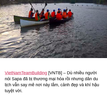
yêu
ở
Sapa
VietNamTeamBuilding
[VNTB] – Dù nhiều người
nói Sapa đã bị thương mại hóa rồi nhưng dân du
lịch vẫn say mê nơi này lắm, cảnh đẹp và khí hậu
tuyệt vời.