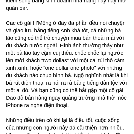
kiếm sống bằng kinh doanh nhà hàng Tây hay mở
quán bar.
Các cô gái H’Mông ở đây đa phần đều nói chuyện
và giao lưu bằng tiếng Anh khá tốt, cả những bà
lão cũng có thể trò chuyện mua bán thoải mái với
du khách nước ngoài. Hình ảnh thường thấy như
một bà lão tay cặm cuị thêu, chốc chốc lại ngước
lên mời khách “two dollas” với một cái túi thổ cẩm
xinh xinh, hoặc “one dollar one photo” với những
du khách nào chụp hình bà. Ngộ nghĩnh nhất là khi
bà rút điện thoại ra nói ra rả bằng tiếng dân tộc với
môt ai đó. Và bạn cũng có thể bắt gặp một cô gái
Dao đỏ bán hàng ngay quảng trường nhà thờ móc
iPhone ra nghe điện thoại.
Những điều trên có khi lại là điều tốt, cuộc sống
của những con người này đã cải thiện hơn nhiều.