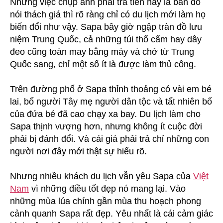
Nhưng việc chụp ảnh phải trả tiền hay là bán đồ
nói thách giá thì rõ ràng chỉ có du lịch mới làm họ
biến đổi như vậy. Sapa bây giờ ngập tràn đồ lưu
niệm Trung Quốc, cả những túi thổ cẩm hay dây
đeo cũng toàn may bằng máy và chở từ Trung
Quốc sang, chỉ một số ít là được làm thủ công.
Trên đường phố ở Sapa thỉnh thoảng có vài em bé
lai, bố người Tây mẹ người dân tộc và tất nhiên bố
của đứa bé đã cao chạy xa bay. Du lịch làm cho
Sapa thịnh vượng hơn, nhưng không ít cuộc đời
phải bị đánh đổi. Và cái giá phải trả chỉ những con
người nơi đây mới thật sự hiểu rõ.
Nhưng nhiều khách du lịch vẫn yêu Sapa của
Việt
Nam
vì những điều tốt đẹp nó mang lại. Vào
những mùa lúa chính gần mùa thu hoạch phong
cảnh quanh Sapa rất đẹp. Yêu nhất là cái cảm giác