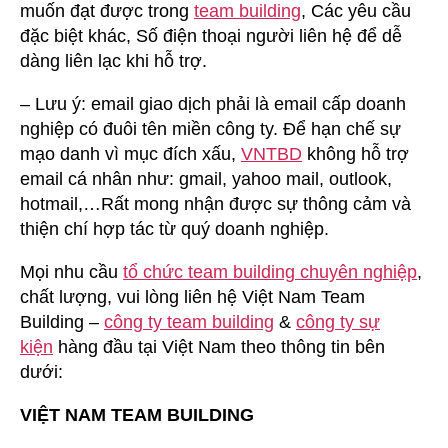
muốn đạt được trong
team building
, Các yêu cầu
đặc biệt khác, Số điện thoại người liên hệ để dễ
dàng liên lạc khi hỗ trợ.
– Lưu ý: email giao dịch phải là email cấp doanh
nghiệp có đuôi tên miền công ty. Để hạn chế sự
mạo danh vì mục đích xấu,
VNTBD
không hỗ trợ
email cá nhân như: gmail, yahoo mail, outlook,
hotmail,…Rất mong nhận được sự thông cảm và
thiện chí hợp tác từ quý doanh nghiệp.
Mọi nhu cầu
tổ chức team building chuyên nghiệp
,
chất lượng, vui lòng liên hệ Việt Nam Team
Building –
công ty team building
&
công ty sự
kiện
hàng đầu tại Việt Nam theo thông tin bên
dưới:
VIỆT NAM TEAM BUILDING