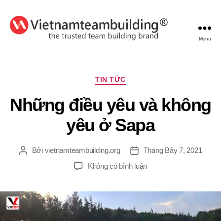
Menu
VietnamTeambuilding
Chuyên
TIN TỨC
mục
Những điều yêu và không
yêu ở Sapa
Bởi
vietnamteambuilding.org
Tháng Bảy 7, 2021
Tác
Ngày
giả
đăng
ở
Không có bình luận
Những
điều
yêu
và
không