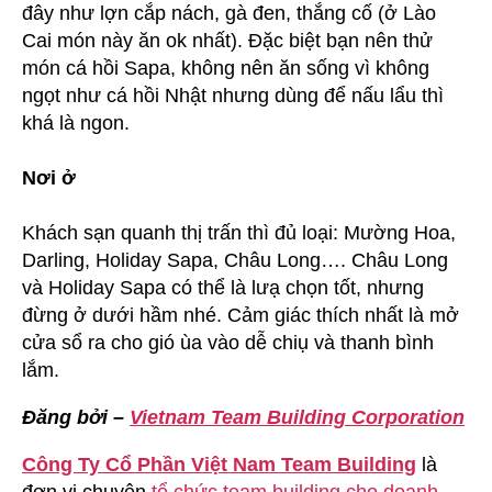
đây như lợn cắp nách, gà đen, thắng cố (ở Lào
Cai món này ăn ok nhất). Đặc biệt bạn nên thử
món cá hồi Sapa, không nên ăn sống vì không
ngọt như cá hồi Nhật nhưng dùng để nấu lẩu thì
khá là ngon.
Nơi ở
Khách sạn quanh thị trấn thì đủ loại: Mường Hoa,
Darling, Holiday Sapa, Châu Long…. Châu Long
và Holiday Sapa có thể là lưạ chọn tốt, nhưng
đừng ở dưới hầm nhé. Cảm giác thích nhất là mở
cửa sổ ra cho gió ùa vào dễ chiụ và thanh bình
lắm.
Đăng bởi –
Vietnam Team Building Corporation
Công Ty Cổ Phần Việt Nam Team Building
là
đơn vị chuyên
tổ chức team building cho doanh