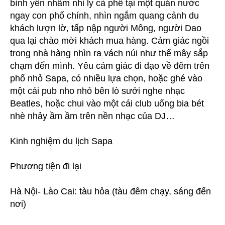
bình yên nhâm nhi ly cà phê tại một quán nước
ngay con phố chính, nhìn ngắm quang cảnh du
khách lượn lờ, tấp nập người Mông, người Dao
qua lại chào mời khách mua hàng. Cảm giác ngồi
trong nhà hàng nhìn ra vách núi như thể mây sắp
chạm đến mình. Yêu cảm giác đi dạo về đêm trên
phố nhỏ Sapa, có nhiều lựa chọn, hoặc ghé vào
một cái pub nho nhỏ bên lò sưởi nghe nhạc
Beatles, hoặc chui vào một cái club uống bia bét
nhè nhảy ầm ầm trên nền nhạc của DJ…
Kinh nghiệm du lịch Sapa
Phương tiện đi lại
Hà Nội- Lào Cai: tàu hỏa (tàu đêm chạy, sáng đến
nơi)