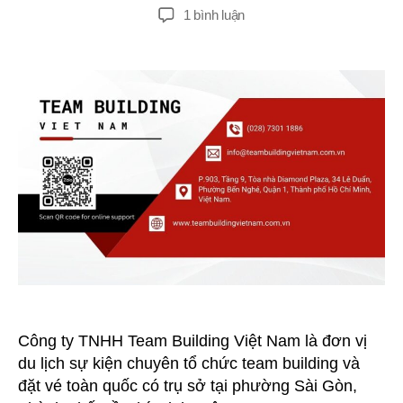
giả
đăng
ở
1 bình luận
Công
Ty
TNHH
Team
Building
Việt
Nam
–
Doanh
nghiệp
uy
tín
Công ty TNHH Team Building Việt Nam là đơn vị
du lịch sự kiện chuyên tổ chức team building và
đặt vé toàn quốc có trụ sở tại phường Sài Gòn,