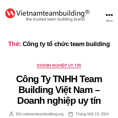
Menu
VietnamTeambuilding
Thẻ:
Công ty tổ chức team building
Chuyên
DOANH NGHIỆP UY TÍN
mục
Công Ty TNHH Team
Building Việt Nam –
Doanh nghiệp uy tín
Bởi
vietnamteambuilding.org
Tháng Một 19, 2024
Tác
Ngày