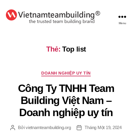
Menu
VietnamTeambuilding
Thẻ:
Top list
Chuyên
DOANH NGHIỆP UY TÍN
mục
Công Ty TNHH Team
Building Việt Nam –
Doanh nghiệp uy tín
Bởi
vietnamteambuilding.org
Tháng Một 19, 2024
Tác
Ngày