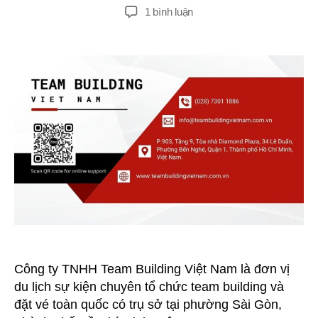
giả
đăng
ở
1 bình luận
Công
Ty
TNHH
Team
Building
Việt
Nam
–
Doanh
nghiệp
uy
tín
Công ty TNHH Team Building Việt Nam là đơn vị
du lịch sự kiện chuyên tổ chức team building và
đặt vé toàn quốc có trụ sở tại phường Sài Gòn,