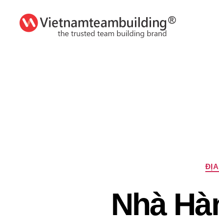
VietnamTeambuilding
ĐỊA
Nhà Hà