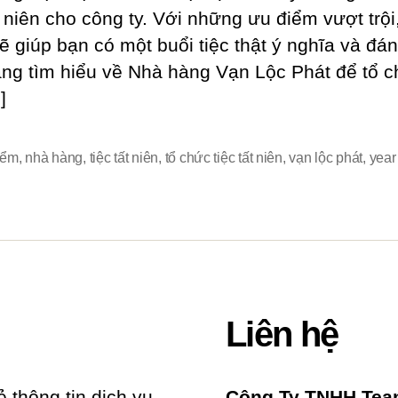
ất niên cho công ty. Với những ưu điểm vượt trội
ẽ giúp bạn có một buổi tiệc thật ý nghĩa và đá
ng tìm hiểu về Nhà hàng Vạn Lộc Phát để tổ 
]
iểm
,
nhà hàng
,
tiệc tất niên
,
tổ chức tiệc tất niên
,
vạn lộc phát
,
year
Liên hệ
ẻ thông tin dịch vụ
Công Ty TNHH Team