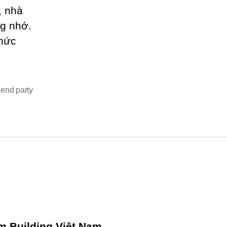
, nhà
ng nhớ.
chức
 end party
 Building Việt Nam.