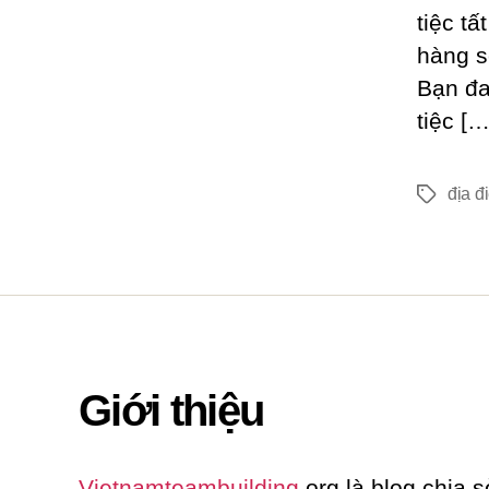
tiệc t
hàng s
Bạn đa
tiệc […
địa đ
Thẻ
Giới thiệu
Vietnamteambuilding
.org là blog chia s