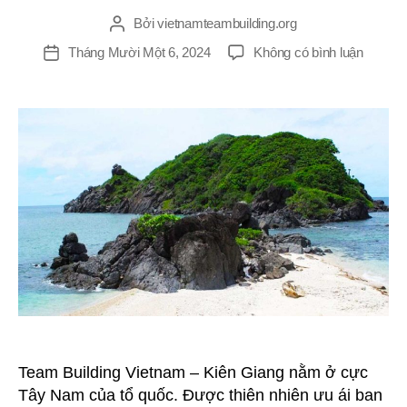
Bởi
vietnamteambuilding.org
Tác
giả
ở
Tháng Mười Một 6, 2024
Không có bình luận
Ngày
Địa
đăng
điểm
tổ
chức
team
building
tại
Kiên
Giang
Phú
Quốc
và
những
hòn
đảo
tuyệt
Team Building Vietnam – Kiên Giang nằm ở cực
đẹp
Tây Nam của tổ quốc. Được thiên nhiên ưu ái ban