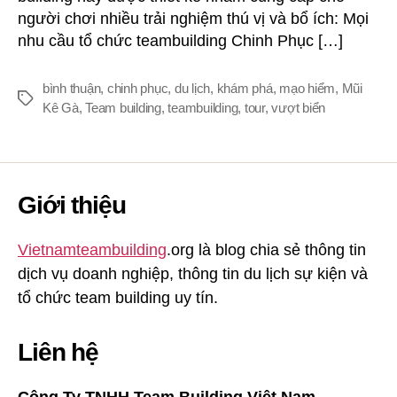
người chơi nhiều trải nghiệm thú vị và bổ ích: Mọi
nhu cầu tổ chức teambuilding Chinh Phục […]
bình thuận
,
chinh phục
,
du lịch
,
khám phá
,
mạo hiểm
,
Mũi
Thẻ
Kê Gà
,
Team building
,
teambuilding
,
tour
,
vượt biển
Giới thiệu
Vietnamteambuilding
.org là blog chia sẻ thông tin
dịch vụ doanh nghiệp, thông tin du lịch sự kiện và
tổ chức team building uy tín.
Liên hệ
Công Ty TNHH Team Building Việt Nam.