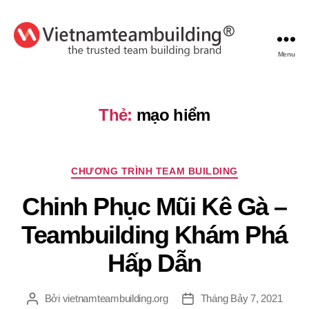
Menu
VietnamTeambuilding
Thẻ:
mạo hiểm
Chuyên
CHƯƠNG TRÌNH TEAM BUILDING
mục
Chinh Phục Mũi Kê Gà –
Teambuilding Khám Phá
Hấp Dẫn
Bởi
vietnamteambuilding.org
Tháng Bảy 7, 2021
Tác
Ngày