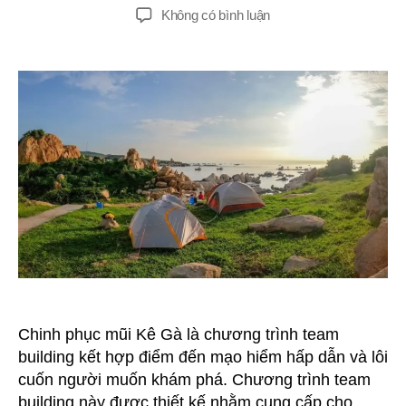
giả
đăng
ở
Không có bình luận
Chinh
Phục
Mũi
Kê
Gà
–
Teambuilding
Khám
Phá
Hấp
Dẫn
Chinh phục mũi Kê Gà là chương trình team
building kết hợp điểm đến mạo hiểm hấp dẫn và lôi
cuốn người muốn khám phá. Chương trình team
building này được thiết kế nhằm cung cấp cho