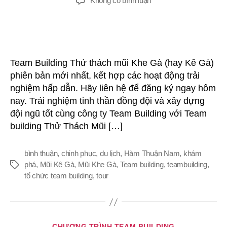
Không có bình luận
Team
building
Thử
Thách
Mũi
Team Building Thử thách mũi Khe Gà (hay Kê Gà)
Khe
phiên bản mới nhất, kết hợp các hoạt động trải
Gà
nghiệm hấp dẫn. Hãy liên hệ để đăng ký ngay hôm
nay. Trải nghiệm tinh thần đồng đội và xây dựng
đội ngũ tốt cùng công ty Team Building với Team
building Thử Thách Mũi […]
bình thuận
,
chinh phục
,
du lịch
,
Hàm Thuận Nam
,
khám
phá
,
Mũi Kê Gà
,
Mũi Khe Gà
,
Team building
,
teambuilding
,
Thẻ
tổ chức team building
,
tour
Chuyên
CHƯƠNG TRÌNH TEAM BUILDING