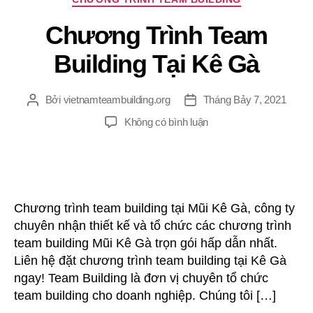
mục
Chương Trình Team
Building Tại Kê Gà
Bởi
vietnamteambuilding.org
Tháng Bảy 7, 2021
Tác
Ngày
giả
đăng
ở
Không có bình luận
Chương
Trình
Team
Building
Tại
Chương trình team building tại Mũi Kê Gà, công ty
Kê
chuyên nhận thiết kế và tổ chức các chương trình
Gà
team building Mũi Kê Gà trọn gói hấp dẫn nhất.
Liên hệ đặt chương trình team building tại Kê Gà
ngay! Team Building là đơn vị chuyên tổ chức
team building cho doanh nghiệp. Chúng tôi […]