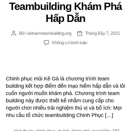
Teambuilding Khám Phá
Hấp Dẫn
Bởi
vietnamteambuilding.org
Tháng Bảy 7, 2021
Tác
Ngày
giả
đăng
ở
Không có bình luận
Chinh
Phục
Mũi
Kê
Gà
Chinh phục mũi Kê Gà là chương trình team
–
building kết hợp điểm đến mạo hiểm hấp dẫn và lôi
Teambuilding
cuốn người muốn khám phá. Chương trình team
Khám
building này được thiết kế nhằm cung cấp cho
Phá
Hấp
người chơi nhiều trải nghiệm thú vị và bổ ích: Mọi
Dẫn
nhu cầu tổ chức teambuilding Chinh Phục […]
bình thuận
,
chinh phục
,
du lịch
,
khám phá
,
mạo hiểm
,
Mũi