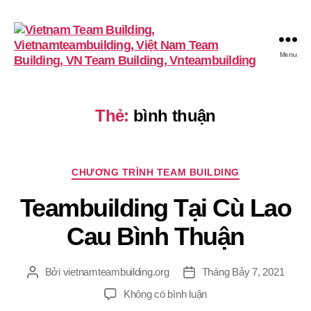
Menu
VietnamTeambuilding
Thẻ:
bình thuận
Chuyên
CHƯƠNG TRÌNH TEAM BUILDING
mục
Teambuilding Tại Cù Lao
Cau Bình Thuận
Bởi
vietnamteambuilding.org
Tháng Bảy 7, 2021
Tác
Ngày
giả
đăng
ở
Không có bình luận
Teambuilding