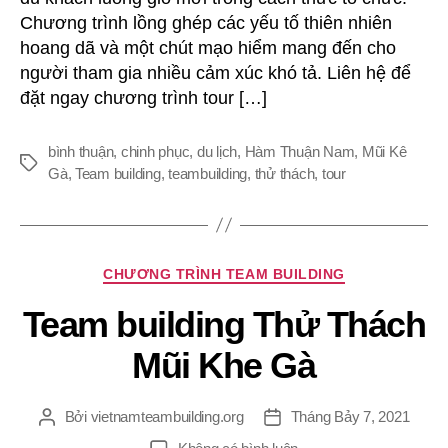
Gà
Chương trình lồng ghép các yếu tố thiên nhiên
hoang dã và một chút mạo hiểm mang đến cho
người tham gia nhiều cảm xúc khó tả. Liên hệ để
đặt ngay chương trình tour […]
bình thuận
,
chinh phục
,
du lịch
,
Hàm Thuận Nam
,
Mũi Kê
Thẻ
Gà
,
Team building
,
teambuilding
,
thử thách
,
tour
Chuyên
CHƯƠNG TRÌNH TEAM BUILDING
mục
Team building Thử Thách
Mũi Khe Gà
Bởi
vietnamteambuilding.org
Tháng Bảy 7, 2021
Tác
Ngày
giả
đăng
ở