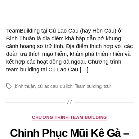
Tại
Cù
Lao
Cau
TeamBuilding tại Cù Lao Cau (hay Hòn Cau) ở
Bình
Bình Thuận là địa điểm khá hấp dẫn bở khung
Thuận
cảnh hoang sơ trữ tình. Địa điểm thích hợp với các
đoàn ưa thích mạo hiểm, khám phá thiên nhiên và
kết hợp các hoạt động dã ngoại. Chương trình
team building tại Cù Lao Cau […]
bình thuận
,
cù lao cau
,
du lịch
,
Team building
,
tour
Thẻ
Chuyên
CHƯƠNG TRÌNH TEAM BUILDING
mục
Chinh Phục Mũi Kê Gà –