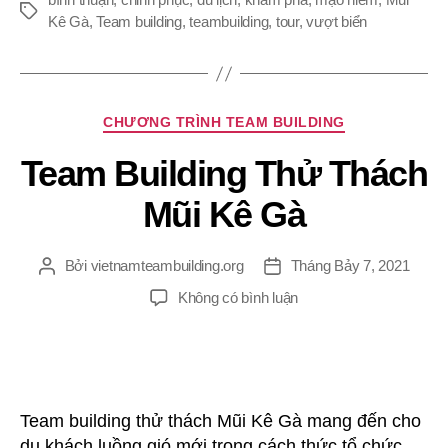
Thẻ
Kê Gà
,
Team building
,
teambuilding
,
tour
,
vượt biển
Chuyên
CHƯƠNG TRÌNH TEAM BUILDING
mục
Team Building Thử Thách
Mũi Kê Gà
Bởi
vietnamteambuilding.org
Tháng Bảy 7, 2021
Tác
Ngày
giả
đăng
ở
Không có bình luận
Team
Building
Thử
Thách
Mũi
Team building thử thách Mũi Kê Gà mang đến cho
Kê
du khách luồng gió mới trong cách thức tổ chức.