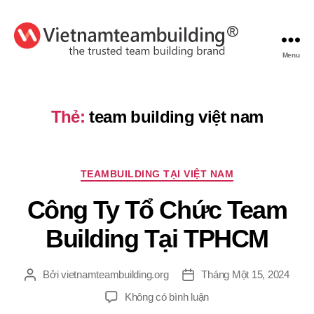
Menu
VietnamTeambuilding
Thẻ:
team building việt nam
Chuyên
TEAMBUILDING TẠI VIỆT NAM
mục
Công Ty Tổ Chức Team
Building Tại TPHCM
Bởi
vietnamteambuilding.org
Tháng Một 15, 2024
Tác
Ngày
giả
đăng
ở
Không có bình luận
Công