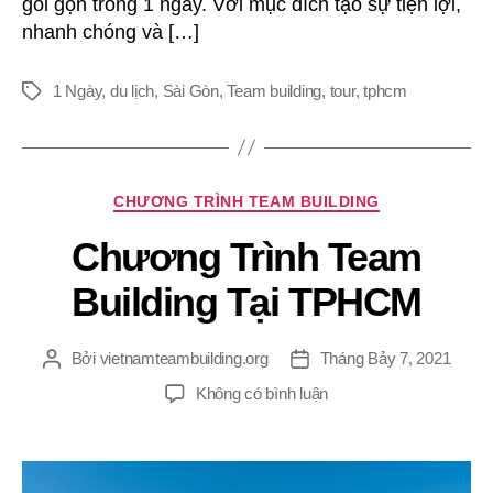
gói gọn trong 1 ngày. Với mục đích tạo sự tiện lợi,
nhanh chóng và […]
1 Ngày
,
du lịch
,
Sài Gòn
,
Team building
,
tour
,
tphcm
Thẻ
Chuyên
CHƯƠNG TRÌNH TEAM BUILDING
mục
Chương Trình Team
Building Tại TPHCM
Bởi
vietnamteambuilding.org
Tháng Bảy 7, 2021
Tác
Ngày
giả
đăng
ở
Không có bình luận
Chương
Trình
Team
Building