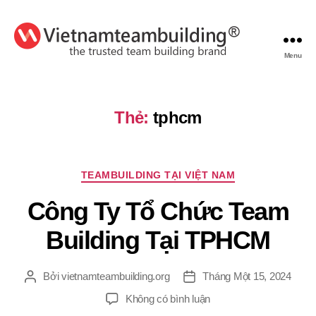
Menu
VietnamTeambuilding
Thẻ:
tphcm
Chuyên
TEAMBUILDING TẠI VIỆT NAM
mục
Công Ty Tổ Chức Team
Building Tại TPHCM
Bởi
vietnamteambuilding.org
Tháng Một 15, 2024
Tác
Ngày
giả
đăng
ở
Không có bình luận
Công