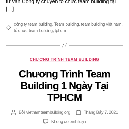
tư vấn Công ty chuyên tổ chức team building tại
[…]
công ty team building
,
Team building
,
team building việt nam
,
Thẻ
tổ chức team building
,
tphcm
Chuyên
CHƯƠNG TRÌNH TEAM BUILDING
mục
Chương Trình Team
Building 1 Ngày Tại
TPHCM
Bởi
vietnamteambuilding.org
Tháng Bảy 7, 2021
Tác
Ngày
giả
đăng
ở
Không có bình luận
Chương