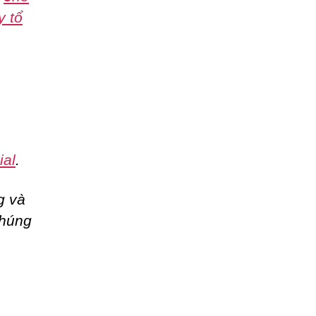
y tổ
ial
.
g và
chúng