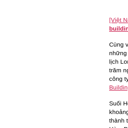
[Việt 
buildi
Cùng v
những 
lịch L
trăm n
công t
Buildi
Suối H
khoảng
thành 