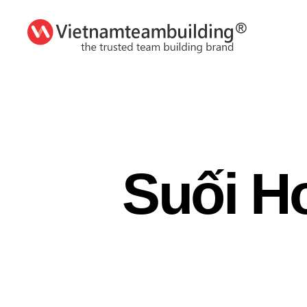
VietnamTeambuilding
Suối H