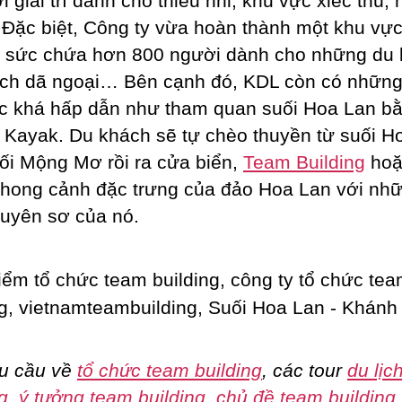
i giải trí dành cho thiếu nhi, khu vực xiếc thú,
Đặc biệt, Công ty vừa hoàn thành một khu vự
ới sức chứa hơn 800 người dành cho những du
ích dã ngoại… Bên cạnh đó, KDL còn có những
c khá hấp dẫn như tham quan suối Hoa Lan b
 Kayak. Du khách sẽ tự chèo thuyền từ suối H
ối Mộng Mơ rồi ra cửa biển,
Team Building
hoặ
hong cảnh đặc trưng của đảo Hoa Lan với nhữ
uyên sơ của nó.
u cầu về
tổ chức team building
, các tour
du lịc
g
,
ý tưởng team building
,
chủ đề team building