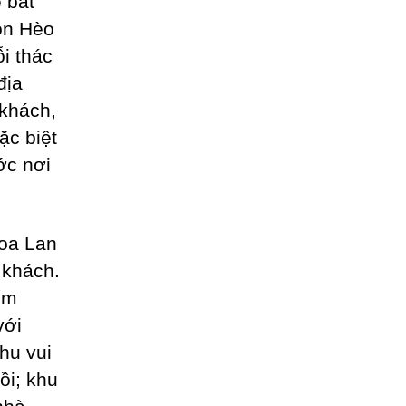
 bắt
òn Hèo
i thác
địa
 khách,
ặc biệt
ớc nơi
oa Lan
 khách.
ếm
với
hu vui
ồi; khu