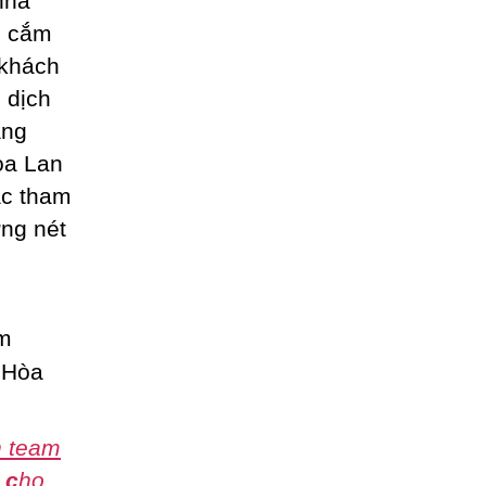
 nhà
c cắm
 khách
 dịch
ằng
oa Lan
c tham
ng nét
h team
,
c
ho