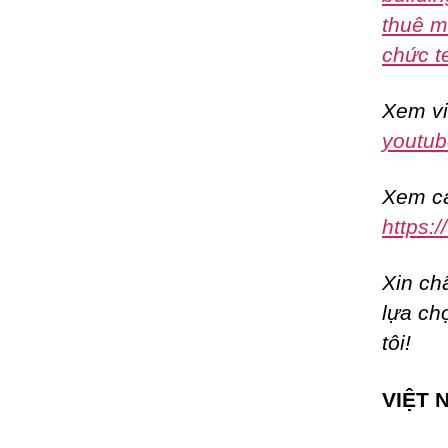
thuê m
chức t
Xem vi
youtub
Xem cá
https:
Xin ch
lựa ch
tôi!
VIỆT 