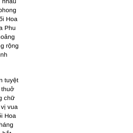
n nhau
 phong
ối Hoa
ha Phu
hoảng
ng rộng
ình
n tuyệt
 thuở
g chữ
vị vua
ối Hoa
kháng