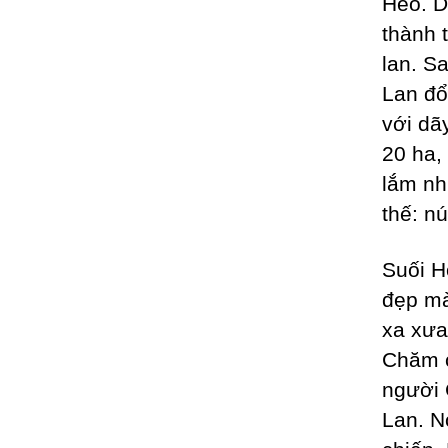
Hèo. D
thành 
lan. S
Lan đổ
với dã
20 ha,
lắm nh
thế: n
Suối H
đẹp mà
xa xưa
Chăm c
người 
Lan. N