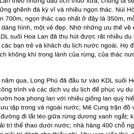
 Lần theo những dấu tích thuở xưa, chúng ta sẽ
ững ghềnh đá kỳ vĩ và nhiều ngọn thác. Núi H
ên 700m, ngọn thác cao nhất ở đây là 350m, mỗ
 dáng hình, một vẻ đẹp. Nhờ những ưu thế về 
KDL suối Hoa Lan đã thu hút được rất nhiều du
à các bạn trẻ và khách du lịch nước ngoài. Họ đ
ích không khí trong lành của rừng, của thác nư
năm qua, Long Phú đã đầu tư vào KDL suối H
công trình và các dịch vụ du lịch để phục vụ du
vườn hoa phong lan với nhiều giống lan quý hi
ưu tập trong và ngoài nước; Mê Cung trận đồ 
đường đi lắt léo giữa rừng dương xanh ngắt; k
iải trí thể thao dưới nước; nhà hàng 400 chỗ ng