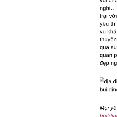
vui chơ
nghỉ… 
trại v
yêu th
vụ khá
thuyền
qua su
quan p
đẹp ng
Mọi yê
buildin