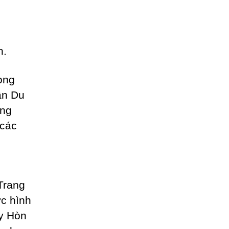
n.
ong
ần Du
àng
 các
Trang
c hình
ãy Hòn