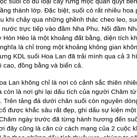
ọc suối có đủ loại cây rừng mọc quấn quýt bê
tầng thành lớp. Đặc biệt, suối có rất nhiều hoa
au khi chảy qua những ghềnh thác cheo leo, su
 nước trực tiếp vào đầm Nha Phu. Nối đầm N
y Hòn Hèo là một khoảng đất bằng, diện tích k
 nghĩa là chỉ trong một khoảng không gian khô
ưng KDL suối Hoa Lan đã trải mình qua cả 3 h
úi cao, đồng bằng và biển cả.
oa Lan không chỉ là nơi có cảnh sắc thiên nhiê
 còn là nơi ghi lại dấu tích của người Chăm từ
. Trên tảng đá dưới chân suối còn nguyên dòn
ổ được khắc sâu rất đẹp, ghi dấu sự kiện một 
Chăm ngày trước đã từng hành hương đến su
ơi đây cũng là căn cứ cách mạng của 2 cuộc 