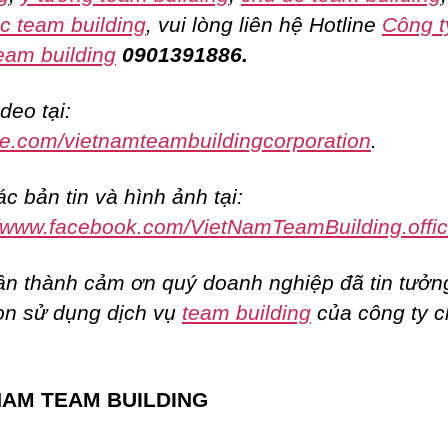
c team building
, vui lòng liên hệ Hotline
Công t
eam building
0901391886.
deo tại:
e.com/vietnamteambuildingcorporation
.
c bản tin và hình ảnh tại:
//www.facebook.com/VietNamTeamBuilding.offic
ân thành cảm ơn quý doanh nghiệp đã tin tưởn
ọn sử dụng dịch vụ
team building
của công ty 
NAM TEAM BUILDING