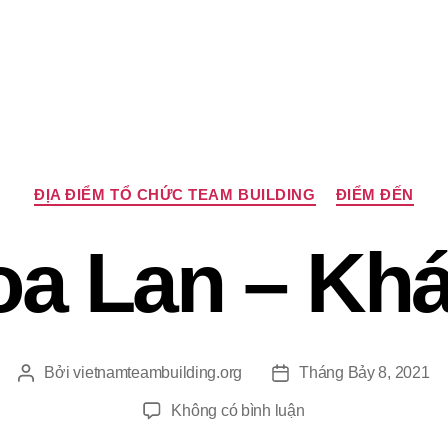
Chuyên
ĐỊA ĐIỂM TỔ CHỨC TEAM BUILDING
ĐIỂM ĐẾN
mục
oa Lan – Kh
Bởi
vietnamteambuilding.org
Tháng Bảy 8, 2021
Tác
Ngày
giả
đăng
ở
Không có bình luận
Suối