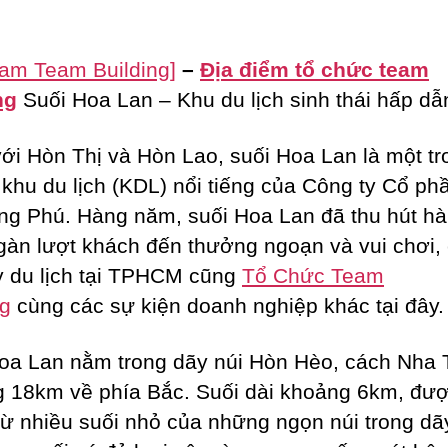
Hoa
Lan
–
Nam Team Building]
–
Địa điểm tổ chức team
Khánh
ng
Suối Hoa Lan – Khu du lịch sinh thái hấp dẫ
Hòa
ới Hòn Thị và Hòn Lao, suối Hoa Lan là một tr
khu du lịch (KDL) nổi tiếng của Công ty Cổ ph
ong Phú. Hàng năm, suối Hoa Lan đã thu hút h
gàn lượt khách đến thưởng ngoạn và vui chơi,
y du lịch tại TPHCM cũng
Tổ Chức Team
ng
cùng các sự kiện doanh nghiệp khác tại đây.
oa Lan nằm trong dãy núi Hòn Hèo, cách Nha 
 18km về phía Bắc. Suối dài khoảng 6km, đượ
từ nhiều suối nhỏ của những ngọn núi trong d