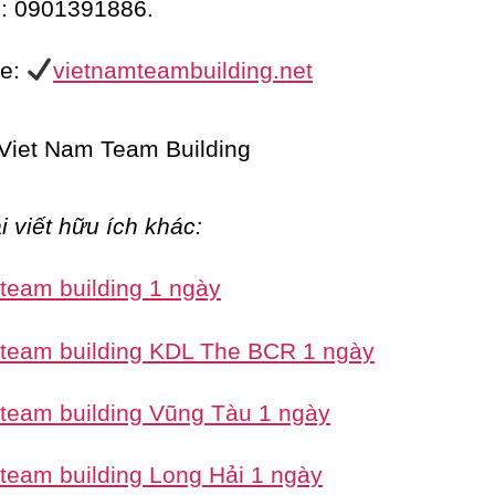
e: 0901391886.
te:
vietnamteambuilding.net
i viết hữu ích khác:
 team building 1 ngày
 team building KDL The BCR 1 ngày
 team building Vũng Tàu 1 ngày
 team building Long Hải 1 ngày