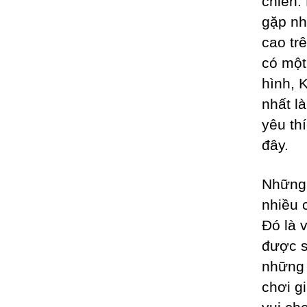
chiến.
gặp nh
cao tr
có một
hình, 
nhất l
yêu th
đây.
Những 
nhiều 
Đó là 
được s
những 
chơi g