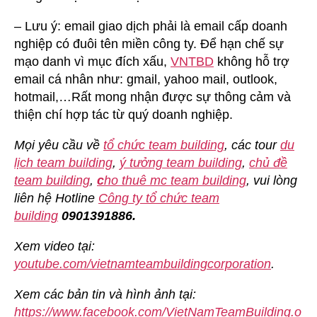
– Lưu ý: email giao dịch phải là email cấp doanh
nghiệp có đuôi tên miền công ty. Để hạn chế sự
mạo danh vì mục đích xấu,
VNTBD
không hỗ trợ
email cá nhân như: gmail, yahoo mail, outlook,
hotmail,…Rất mong nhận được sự thông cảm và
thiện chí hợp tác từ quý doanh nghiệp.
Mọi yêu cầu về
tổ chức team building
, các tour
du
lịch team building
,
ý tưởng team building
,
chủ đề
team building
,
c
ho thuê mc team building
, vui lòng
liên hệ Hotline
Công ty tổ chức team
building
0901391886.
Xem video tại:
youtube.com/vietnamteambuildingcorporation
.
Xem các bản tin và hình ảnh tại:
https://www.facebook.com/VietNamTeamBuilding.o