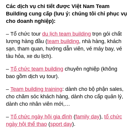
Các dịch vụ chi tiết được Việt Nam Team
Building cung cấp (lưu ý: chúng tôi chỉ phục vụ
cho doanh nghiệp):
– Tổ chức tour
du lịch team building
trọn gói chất
lượng hàng đầu (
team building
, nhà hàng, khách
sạn, tham quan, hướng dẫn viên, vé máy bay, vé
tàu hỏa, xe du lịch).
–
Tổ chức team building
chuyên nghiệp (không
bao gồm dịch vụ tour).
–
Team building training
: dành cho bộ phận sales,
cho chăm sóc khách hàng, dành cho cấp quản lý,
dành cho nhân viên mới,…
–
Tổ chức ngày hội gia đình
(
family day
),
tổ chức
ngày hội thể thao
(
sport day
).