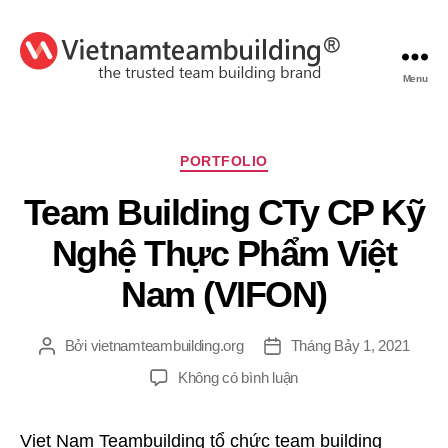
Menu
VietnamTeambuilding
Chuyên
PORTFOLIO
mục
Team Building CTy CP Kỹ
Nghệ Thực Phẩm Việt
Nam (VIFON)
Bởi
vietnamteambuilding.org
Tháng Bảy 1, 2021
Tác
Ngày
giả
đăng
ở
Không có bình luận
Team
Building
Viet Nam Teambuilding tổ chức team building
CTy