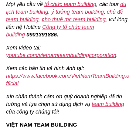
Mọi yêu cầu về
tổ chức team building
, các tour
du
lịch team building
,
ý tưởng team building
,
chủ đề
team building
,
c
ho thuê mc team building
, vui lòng
liên hệ Hotline
Công ty tổ chức team
building
0901391886.
Xem video tại:
youtube.com/vietnamteambuildingcorporation
.
Xem các bản tin và hình ảnh tại:
https://www.facebook.com/VietNamTeamBuilding.o
fficial
.
Xin chân thành cảm ơn quý doanh nghiệp đã tin
tưởng và lựa chọn sử dụng dịch vụ
team building
của công ty chúng tôi!
VIỆT NAM TEAM BUILDING