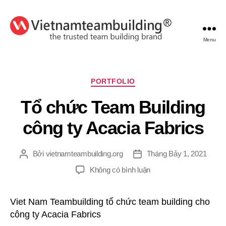
Menu
VietnamTeambuilding
Chuyên
PORTFOLIO
mục
Tổ chức Team Building
công ty Acacia Fabrics
Bởi
vietnamteambuilding.org
Tháng Bảy 1, 2021
Tác
Ngày
giả
đăng
ở
Không có bình luận
Tổ
chức
Viet Nam Teambuilding tổ chức team building cho
Team
công ty Acacia Fabrics
Building
công