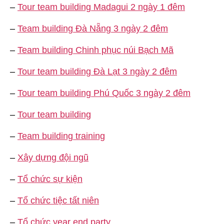
–
Tour team building Madagui 2 ngày 1 đêm
–
Team building Đà Nẵng 3 ngày 2 đêm
–
Team building Chinh phục núi Bạch Mã
–
Tour team building Đà Lạt 3 ngày 2 đêm
–
Tour team building Phú Quốc 3 ngày 2 đêm
–
Tour team building
–
Team building training
–
Xây dựng đội ngũ
–
Tổ chức sự kiện
–
Tổ chức tiệc tất niên
–
Tổ chức year end party