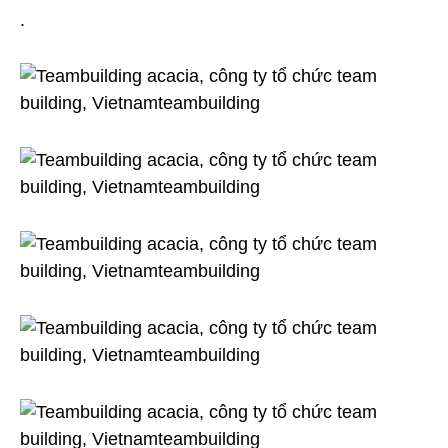
.
ty
Acacia
Fabrics