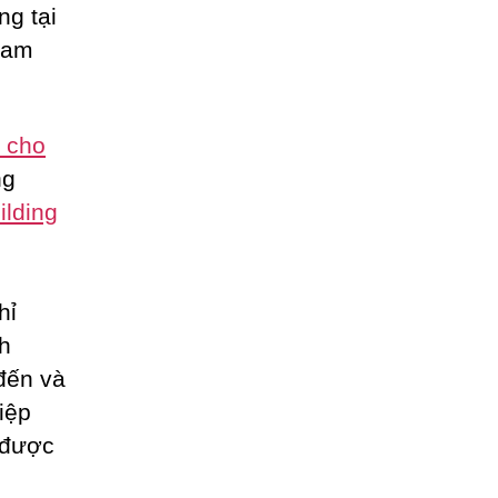
ng tại
eam
g cho
ng
ilding
hỉ
nh
đến và
iệp
 được