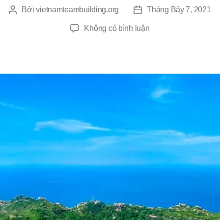
Bởi
vietnamteambuilding.org
Tháng Bảy 7, 2021
Tác
Ngày
giả
đăng
ở
Không có bình luận
Teambuilding
Tại
Cù
Lao
Cau
Bình
Thuận