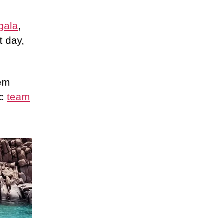
gala
,
t day,
èm
ức
team