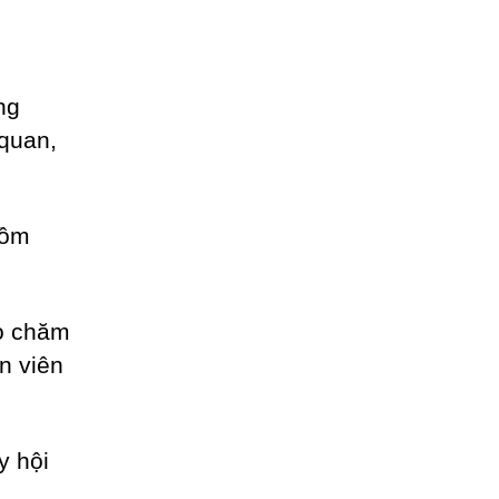
ng
 quan,
gồm
ho chăm
n viên
y hội