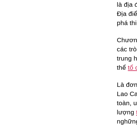
là địa
Địa đi
phá th
Chươn
các tr
trung 
thể
tổ 
Là đơn
Lao C
toàn, 
lượng
nghững