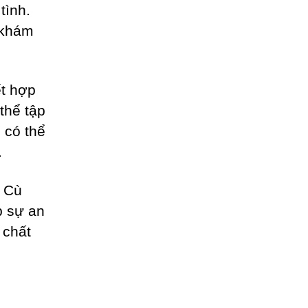
tình.
 khám
ết hợp
thể tập
 có thể
.
i Cù
 sự an
 chất