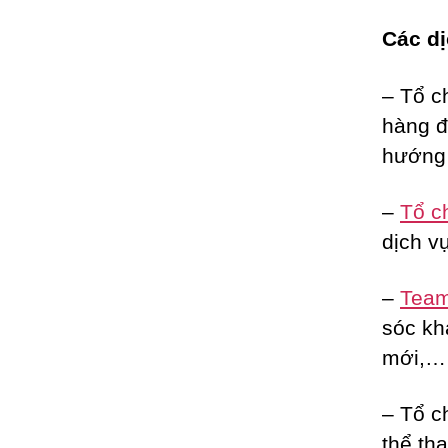
Các dị
– Tổ c
hàng đ
hướng 
–
Tổ c
dịch vụ
–
Team 
sóc kh
mới,…
– Tổ c
thể tha