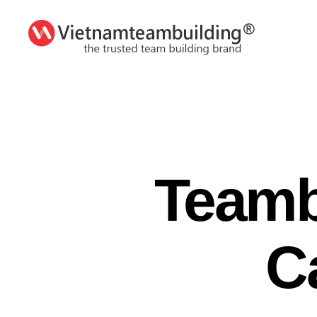
VietnamTeambuilding
Teamb
C