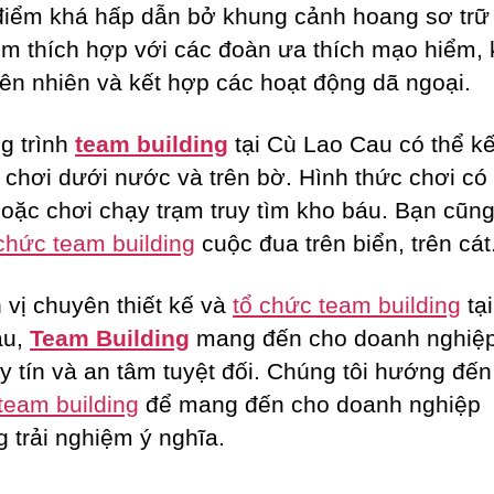
 điểm khá hấp dẫn bở khung cảnh hoang sơ trữ 
ểm thích hợp với các đoàn ưa thích mạo hiểm,
iên nhiên và kết hợp các hoạt động dã ngoại.
g trình
team building
tại Cù Lao Cau có thể k
ò chơi dưới nước và trên bờ. Hình thức chơi có 
hoặc chơi chạy trạm truy tìm kho báu. Bạn cũng
chức team building
cuộc đua trên biển, trên cát
 vị chuyên thiết kế và
tổ chức team building
tạ
au,
Team Building
mang đến cho doanh nghiệp
uy tín và an tâm tuyệt đối. Chúng tôi hướng đến
team building
để mang đến cho doanh nghiệp
 trải nghiệm ý nghĩa.