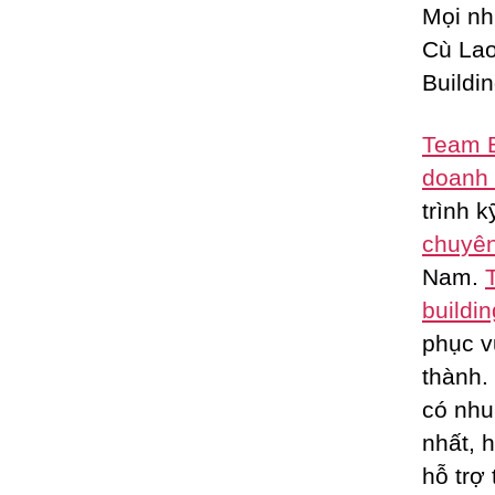
Mọi nh
Cù Lao
Buildi
Team B
doanh 
trình 
chuyên
Nam.
buildin
phục 
thành.
có nhu
nhất, 
hỗ trợ 