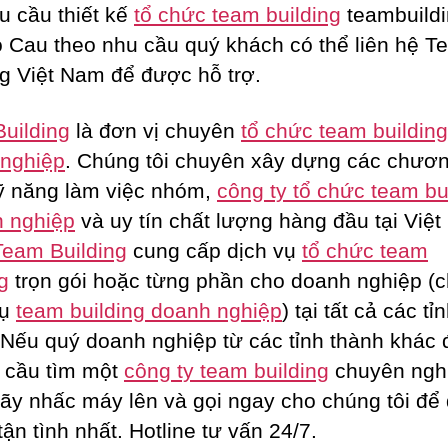
u cầu thiết kế
tổ chức team building
teambuildi
 Cau theo nhu cầu quý khách có thể liên hệ T
ng Việt Nam để được hỗ trợ.
uilding
là đơn vị chuyên
tổ chức team buildin
nghiệp
. Chúng tôi chuyên xây dựng các chươ
kỹ năng làm việc nhóm,
công ty tổ chức team bu
 nghiệp
và uy tín chất lượng hàng đầu tại Việt
Team Building
cung cấp dịch vụ
tổ chức team
g
trọn gói hoặc từng phần cho doanh nghiệp (c
vụ
team building doanh nghiệp
) tại tất cả các tỉ
 Nếu quý doanh nghiệp từ các tỉnh thành khác 
 cầu tìm một
công ty team building
chuyên ngh
hãy nhấc máy lên và gọi ngay cho chúng tôi để
tận tình nhất. Hotline tư vấn 24/7.