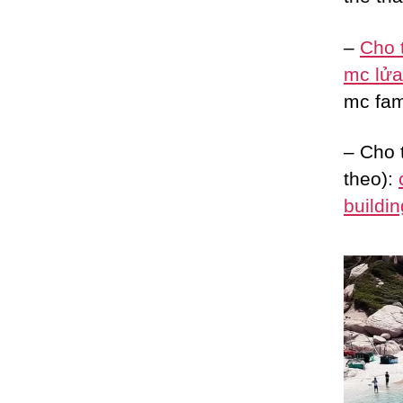
–
Cho 
mc lửa 
mc fam
– Cho 
theo):
buildin