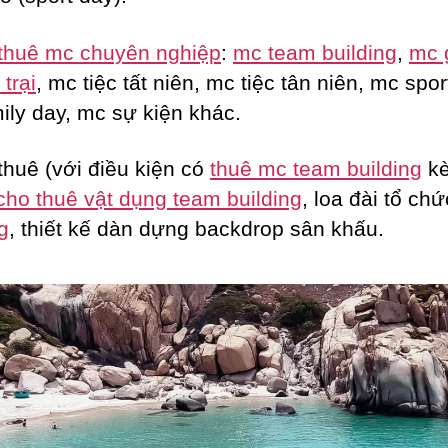
thuê mc chuyên nghiệp
:
mc team building
,
mc 
trại
, mc tiệc tất niên, mc tiệc tân niên, mc spor
ily day, mc sự kiện khác.
thuê (với điều kiện có
thuê mc team building
k
cho thuê vật dụng team building
, loa đài tổ ch
g
, thiết kế dàn dựng backdrop sân khấu.