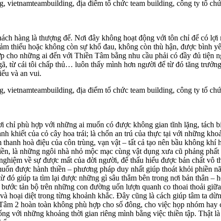
ch hàng là thượng đế. Nơi đây không hoạt động với tôn chỉ để có lợi 
 giảm thiểu hoặc không còn sự khổ đau, không còn thù hận, được bình y
ợp cho những ai đến với Thiền Tâm bằng nhu cầu phải có đầy đủ tiện 
, từ cái tôi chấp thủ… luôn thấy mình hơn người để từ đó tăng trưởng
ểu và an vui.
 chỉ phù hợp với những ai muốn có được không gian tĩnh lặng, tách bi
h khiết của cỏ cây hoa trái; là chốn an trú của thực tại với những kho
hanh hoà điệu của côn trùng, vạn vật – tất cả tạo nên bầu không khí ho
g thiền, là những ngôi nhà nhỏ mộc mạc cùng vật dụng xưa cũ phảng phấ
nghiệm về sự được mất của đời người, để thấu hiểu được bản chất vô t
ốn được hành thiền – phương pháp duy nhất giúp thoát khỏi phiền não
từ đó giúp ta tìm lại được những gì sâu thẳm bên trong nơi bản thân – h
ẹ bước tản bộ trên những con đường uốn lượn quanh co thoai thoải giữ
i và hoại diệt trong từng khoảnh khắc. Đây cũng là cách giúp tâm ta d
Tâm 2 hoàn toàn không phù hợp cho số đông, cho việc họp nhóm hay ch
ng với những khoảng thời gian riêng mình bằng việc thiền tập. Thật l