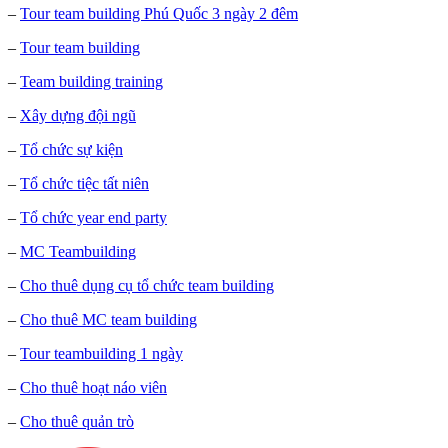
–
Tour team building Phú Quốc 3 ngày 2 đêm
–
Tour team building
–
Team building training
–
Xây dựng đội ngũ
–
Tổ chức sự kiện
–
Tổ chức tiệc tất niên
–
Tổ chức year end party
–
MC Teambuilding
–
Cho thuê dụng cụ tổ chức team building
–
Cho thuê MC team building
–
Tour teambuilding 1 ngày
–
Cho thuê hoạt náo viên
–
Cho thuê quản trò