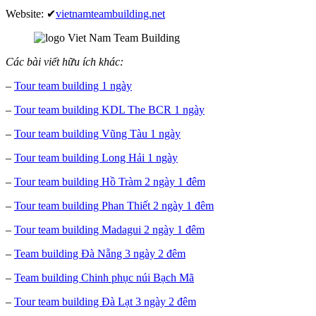
Website: ✔
vietnamteambuilding.net
Các bài viết hữu ích khác:
–
Tour team building 1 ngày
–
Tour team building KDL The BCR 1 ngày
–
Tour team building Vũng Tàu 1 ngày
–
Tour team building Long Hải 1 ngày
–
Tour team building Hồ Tràm 2 ngày 1 đêm
–
Tour team building Phan Thiết 2 ngày 1 đêm
–
Tour team building Madagui 2 ngày 1 đêm
–
Team building Đà Nẵng 3 ngày 2 đêm
–
Team building Chinh phục núi Bạch Mã
–
Tour team building Đà Lạt 3 ngày 2 đêm