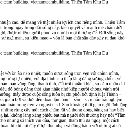
nhuận cao, để mang về thật nhiều lợi ích cho riêng mình. Thiền Tâm
ên trong ngay trong đời sống này, kiên quyết và mạnh mẽ chấm dứt
nghi, được nhiều người phục vụ như là một thượng đế. Đời sống này
 sự ngã mạn, sự kiêu ngạo – vốn là bản chất sâu dày gây ra đau khổ.
ệt với ồn ào náo nhiệt; muốn được sống trọn vẹn với chính mình,
ảng rừng tự nhiên, với địa hình cao thấp lãng đãng sương chiều, vẻ
àn toàn vắng lặng, thanh tịnh, đất trời thuần khiết, sự cảm nhận chỉ
t đâu đó bóng dáng thời gian nhắc nhở kiếp người chóng vánh trôi
hường, thấy được cuộc sống luôn bị chi phối bởi định luật Thành –
, giảm bớt và đưa đến đoạn tận tham – sân – si; muốn trải nghiệm
oàn toàn trong trẻo và nguyên sơ. Sau khoảng thời gian ngồi tĩnh lặng
a những rừng cây một cách chậm rãi và thong dong bằng sự hay biết
ừng lại, không lăng xăng phiêu bạt mà người đời thường hay nói “Tâm
o những sở thích vui đùa, thư giãn, thăm thú dã ngoại một cách
à hoan hỉ khi nơi đây được đón nhận và đồng hành với những ai có