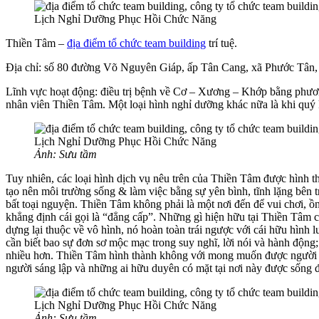
Thiền Tâm –
địa điểm tổ chức team building
trí tuệ.
Địa chỉ: số 80 đường Võ Nguyên Giáp, ấp Tân Cang, xã Phước Tân, 
Lĩnh vực hoạt động: điều trị bệnh về Cơ – Xương – Khớp bằng phương
nhân viên Thiền Tâm. Một loại hình nghỉ dưỡng khác nữa là khi quý 
Ảnh: Sưu tầm
Tuy nhiên, các loại hình dịch vụ nêu trên của Thiền Tâm được hình t
tạo nên môi trường sống & làm việc bằng sự yên bình, tĩnh lặng bên t
bất toại nguyện. Thiền Tâm không phải là một nơi đến để vui chơi,
khẳng định cái gọi là “đẳng cấp”. Những gì hiện hữu tại Thiền Tâm 
dựng lại thuộc về vô hình, nó hoàn toàn trái ngược với cái hữu hình l
cần biết bao sự đơn sơ mộc mạc trong suy nghĩ, lời nói và hành động;
nhiều hơn. Thiền Tâm hình thành không với mong muốn được người đờ
người sáng lập và những ai hữu duyên có mặt tại nơi này được sống 
Ảnh: Sưu tầm