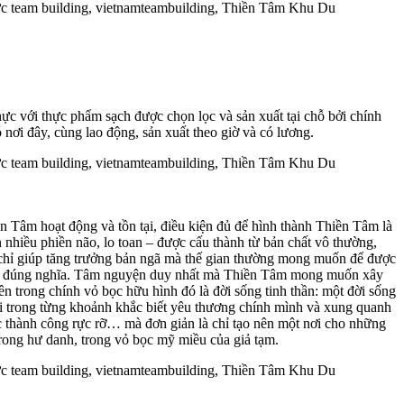
c với thực phẩm sạch được chọn lọc và sản xuất tại chỗ bởi chính
ơi đây, cùng lao động, sản xuất theo giờ và có lương.
ền Tâm hoạt động và tồn tại, điều kiện đủ để hình thành Thiền Tâm là
 nhiều phiền não, lo toan – được cấu thành từ bản chất vô thường,
 chỉ giúp tăng trưởng bản ngã mà thế gian thường mong muốn để được
h thần đúng nghĩa. Tâm nguyện duy nhất mà Thiền Tâm mong muốn xây
bên trong chính vỏ bọc hữu hình đó là đời sống tinh thần: một đời sống
 rồi trong từng khoảnh khắc biết yêu thương chính mình và xung quanh
 thành công rực rỡ… mà đơn giản là chỉ tạo nên một nơi cho những
rong hư danh, trong vỏ bọc mỹ miều của giả tạm.