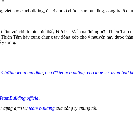
hổ.
hì thầm với chính mình để thấy Được – Mất của đời người. Thiền Tâm r
n Thiền Tâm hãy cùng chung tay đóng góp cho ý nguyện này được thành
gầy dựng.
,
ý tưởng team building
,
chủ đề team building
,
c
ho thuê mc team buildi
eamBuilding.official
.
sử dụng dịch vụ
team building
của công ty chúng tôi!