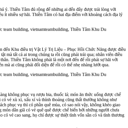
ú ý. Thiền Tâm đủ rộng để những ai đến đây được trải lòng với
u ít nhiều sợ hãi. Thiền Tâm có hai địa điểm với khoảng cách địa lý
hân đến Khu điều trị Vật Lý Trị Liệu – Phục Hồi Chức Năng được điều
 mà tất cả ai trong chúng ta rồi cũng phải trải qua; nhân viên điều
thân. Thiền Tâm không phải là một nơi đến để rồi phải sợ hãi với
ên mà ai cũng phải đối diện để rồi có thể nhẹ nhàng lướt qua.
hàng không phục vụ rượu bia, thuốc lá; món ăn thức uống được chế
có vẻ xù xì, xấu xí và thỉnh thoảng cũng thất thường không như
cách phục vụ thì có phần quê mùa, có sao nói vậy, không khéo giao
ng món dân giã có vẻ quê quê được chế biến bởi những người chưa
 có vẻ cao sang, họ chỉ được sự thiệt tình vốn sẵn có và tình thương