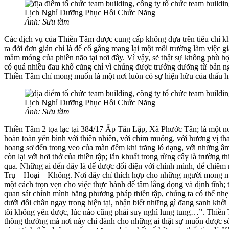
Ảnh: Sưu tầm
Các dịch vụ của Thiền Tâm được cung cấp không dựa trên tiêu chí khá
ra đời đơn giản chỉ là để cố gắng mang lại một môi trường làm việc
mầm móng của phiền não tại nơi đây. Vì vậy, sẽ thật sự không phù h
có quá nhiều đau khổ cũng chỉ vì chúng được trưởng dưỡng từ bản ngã
Thiền Tâm chỉ mong muốn là một nơi luôn có sự hiện hữu của thấu hi
Ảnh: Sưu tầm
Thiền Tâm 2 tọa lạc tại 384/17 Ấp Tân Lập, Xã Phước Tân; là một nơi
hoàn toàn yên bình với thiên nhiên, với chim muông, với hương vị than
hoang sơ đến trong veo của màn đêm khi trăng ló dạng, với những âm t
còn lại với hơi thở của thiền tập; lẫn khuất trong rừng cây là trườn
qua. Những ai đến đây là để được đối diện với chính mình, để chiêm 
Trụ – Hoại – Không. Nơi đây chỉ thích hợp cho những người mong mu
một cách trọn vẹn cho việc thực hành để tâm lắng đọng và định tĩnh; 
quan sát chính mình bằng phương pháp thiền tập, chúng ta có thể nh
dưới đôi chân ngay trong hiện tại, nhận biết những gì đang sanh khở
tôi không yên được, lúc nào cũng phải suy nghĩ lung tung…”. Thiền 
thông thường mà nơi này chỉ dành cho những ai thật sự muốn được số