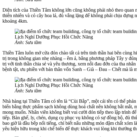
Diện tích của Thiền Tâm không lớn cũng không phải nhỏ theo quan n
thiên nhiên và cỏ cây hoa lá, đủ vắng lặng để không phải chịu đựng n
khoảng 4km.
Ảnh: Sưu tầm
Thiền Tâm luôn mở cửa đón chào tất cả trên tinh thần hai bên cùng 
trị trong không gian nhẹ nhàng – êm ả, bằng phương pháp Tây y đúng t
trị với tinh thần chia sẻ và yêu thương, xem nỗi đau đớn của tha nh
bệnh tật, ưu phiền với bản thân vốn Sanh – Già – Đau – Chết mà là một
Ảnh: Sưu tầm
Nhà hàng tại Thiền Tâm có tên là “Cùi Bắp”, một cái tên có thể phả
biến bằng thực phẩm sạch không dùng hoá chất nên không bắt mắt, mã
mong muốn. Nhân viên không biết vui cười đón tiếp theo lập trình để
tiếp. Bàn ghế, ly, chén, dụng cụ phục vụ không có sự đồng bộ, đủ t
bao giờ là đầu bếp nổi tiếng, chỉ biết nấu những món đậm chất xóm là
yêu hiện hữu trong khi chế biến để thực khách vui lòng khi thưởng t