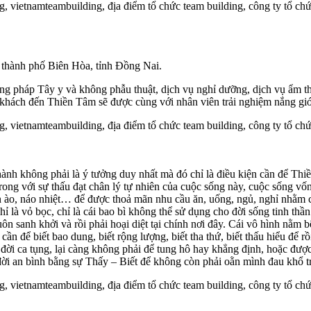
thành phố Biên Hòa, tỉnh Đồng Nai.
 pháp Tây y và không phẫu thuật, dịch vụ nghỉ dưỡng, dịch vụ ẩm thự
khách đến Thiền Tâm sẽ được cùng với nhân viên trải nghiệm nắng gió n
hành không phải là ý tưởng duy nhất mà đó chỉ là điều kiện cần để Thi
rong với sự thấu đạt chân lý tự nhiên của cuộc sống này, cuộc sống vốn
 ồn ào, náo nhiệt… để được thoả mãn nhu cầu ăn, uống, ngủ, nghỉ nhằm
chỉ là vỏ bọc, chỉ là cái bao bì không thể sử dụng cho đời sống tin
uôn sanh khởi và rồi phải hoại diệt tại chính nơi đây. Cái vô hình nằm 
 cần để biết bao dung, biết rộng lượng, biết tha thứ, biết thấu hiểu để
i ca tụng, lại càng không phải để tung hô hay khẳng định, hoặc được
đời an bình bằng sự Thấy – Biết để không còn phải oằn mình đau khổ t