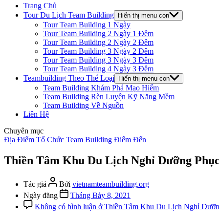
Trang Chủ
Tour Du Lịch Team Building
Hiển thị menu con
Tour Team Building 1 Ngày
Tour Team Building 2 Ngày 1 Đêm
Tour Team Building 2 Ngày 2 Đêm
Tour Team Building 3 Ngày 2 Đêm
Tour Team Building 3 Ngày 3 Đêm
Tour Team Building 4 Ngày 3 Đêm
Teambuilding Theo Thể Loại
Hiển thị menu con
Team Building Khám Phá Mạo Hiểm
Team Building Rèn Luyện Kỹ Năng Mềm
Team Building Về Nguồn
Liên Hệ
Chuyên mục
Địa Điểm Tổ Chức Team Building
Điểm Đến
Thiền Tâm Khu Du Lịch Nghỉ Dưỡng Phụ
Tác giả
Bởi
vietnamteambuilding.org
Ngày đăng
Tháng Bảy 8, 2021
Không có bình luận
ở Thiền Tâm Khu Du Lịch Nghỉ Dưỡn