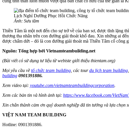
cùng tinh thần luôn muốn vượt qua bản chất cố hữu của thế gian là K
Ảnh: Sưu tầm
Thiền Tâm là một nơi đến cho sự trở về của ban sơ, được tĩnh lặng t
thương tha nhân trên con đường giải thoát khổ đau. Xin những ai đế
được chấm dứt – đó là con đường giải thoát mà Thiền Tâm cố công 
Nguồn: Tổng hợp bởi Vietnamteambuilding.net
(Bài viết có sử dụng tư liệu từ webiste giới thiệu thientam.org)
Mọi yêu cầu về
tổ chức team building
, các tour
du lịch team building
building
0901391886.
Xem video tại:
youtube.com/vietnamteambuildingcorporation
.
Xem các bản tin và hình ảnh tại:
https://www.facebook.com/VietNamT
Xin chân thành cảm ơn quý doanh nghiệp đã tin tưởng và lựa chọn 
VIỆT NAM TEAM BUILDING
Hotline: 0901391886.