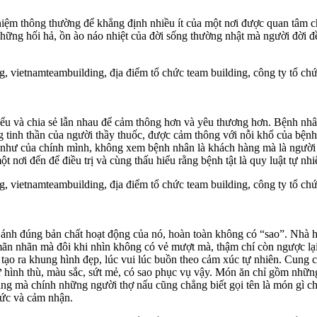
iệm thông thường để khẳng định nhiều ít của một nơi được quan tâm ch
hững hối hả, ồn ào náo nhiệt của đời sống thường nhật mà người đời đề
hiểu và chia sẻ lẫn nhau để cảm thông hơn và yêu thương hơn. Bệnh n
inh thần của người thầy thuốc, được cảm thông với nỗi khổ của bệnh tật
ân như của chính mình, không xem bệnh nhân là khách hàng mà là người 
 nơi đến để điều trị và cùng thấu hiểu rằng bệnh tật là quy luật tự nhi
n ánh đúng bản chất hoạt động của nó, hoàn toàn không có “sao”. Nhà 
n nhãn mà đôi khi nhìn không có vẻ mượt mà, thậm chí còn ngược lại 
 tạo ra khung hình đẹp, lúc vui lúc buồn theo cảm xúc tự nhiên. Cung 
hứ hình thù, màu sắc, sứt mẻ, có sao phục vụ vậy. Món ăn chỉ gồm nhữ
ng mà chính những người thợ nấu cũng chẳng biết gọi tên là món gì cho
hức và cảm nhận.