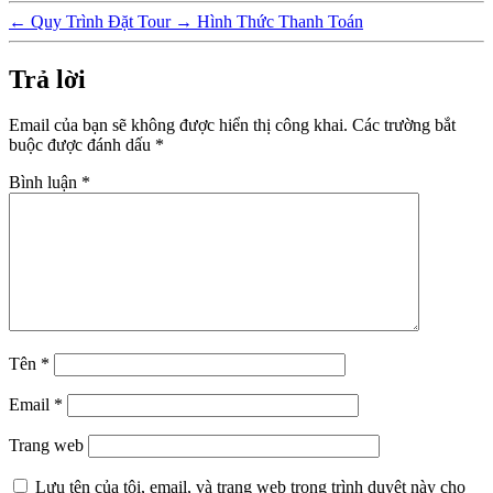
←
Quy Trình Đặt Tour
→
Hình Thức Thanh Toán
Trả lời
Email của bạn sẽ không được hiển thị công khai.
Các trường bắt
buộc được đánh dấu
*
Bình luận
*
Tên
*
Email
*
Trang web
Lưu tên của tôi, email, và trang web trong trình duyệt này cho