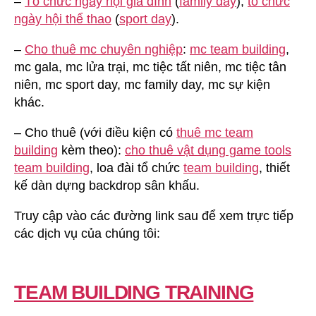
–
Tổ chức ngày hội gia đình
(
family day
),
tổ chức
ngày hội thể thao
(
sport day
).
–
Cho thuê mc chuyên nghiệp
:
mc team building
,
mc gala, mc lửa trại, mc tiệc tất niên, mc tiệc tân
niên, mc sport day, mc family day, mc sự kiện
khác.
– Cho thuê (với điều kiện có
thuê mc team
building
kèm theo):
cho thuê vật dụng game tools
team building
, loa đài tổ chức
team building
, thiết
kế dàn dựng backdrop sân khấu.
Truy cập vào các đường link sau để xem trực tiếp
các dịch vụ của chúng tôi:
TEAM BUILDING TRAINING