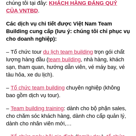
chúng tôi tại đây:
KHÁCH HÀNG ĐÁNG QUÝ
CỦA VNTBD
.
Các dịch vụ chi tiết được Việt Nam Team
Building cung cấp (lưu ý: chúng tôi chỉ phục vụ
cho doanh nghiệp):
– Tổ chức tour
du lịch team building
trọn gói chất
lượng hàng đầu (
team building
, nhà hàng, khách
sạn, tham quan, hướng dẫn viên, vé máy bay, vé
tàu hỏa, xe du lịch).
–
Tổ chức team building
chuyên nghiệp (không
bao gồm dịch vụ tour).
–
Team building training
: dành cho bộ phận sales,
cho chăm sóc khách hàng, dành cho cấp quản lý,
dành cho nhân viên mới,…