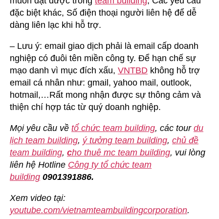
muốn đạt được trong
team building
, Các yêu cầu
đặc biệt khác, Số điện thoại người liên hệ để dễ
dàng liên lạc khi hỗ trợ.
– Lưu ý: email giao dịch phải là email cấp doanh
nghiệp có đuôi tên miền công ty. Để hạn chế sự
mạo danh vì mục đích xấu,
VNTBD
không hỗ trợ
email cá nhân như: gmail, yahoo mail, outlook,
hotmail,…Rất mong nhận được sự thông cảm và
thiện chí hợp tác từ quý doanh nghiệp.
Mọi yêu cầu về
tổ chức team building
, các tour
du
lịch team building
,
ý tưởng team building
,
chủ đề
team building
,
c
ho thuê mc team building
, vui lòng
liên hệ Hotline
Công ty tổ chức team
building
0901391886.
Xem video tại:
youtube.com/vietnamteambuildingcorporation
.