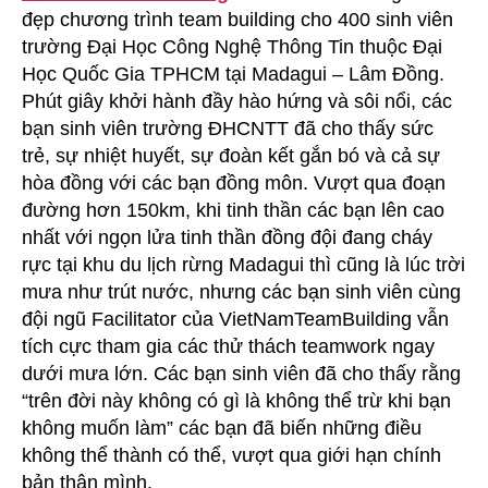
đẹp chương trình team building cho 400 sinh viên
Building
400
trường Đại Học Công Nghệ Thông Tin thuộc Đại
SV
Học Quốc Gia TPHCM tại Madagui – Lâm Đồng.
Trường
Phút giây khởi hành đầy hào hứng và sôi nổi, các
ĐHCNTT
bạn sinh viên trường ĐHCNTT đã cho thấy sức
TPHCM
trẻ, sự nhiệt huyết, sự đoàn kết gắn bó và cả sự
hòa đồng với các bạn đồng môn. Vượt qua đoạn
đường hơn 150km, khi tinh thần các bạn lên cao
nhất với ngọn lửa tinh thần đồng đội đang cháy
rực tại khu du lịch rừng Madagui thì cũng là lúc trời
mưa như trút nước, nhưng các bạn sinh viên cùng
đội ngũ Facilitator của VietNamTeamBuilding vẫn
tích cực tham gia các thử thách teamwork ngay
dưới mưa lớn. Các bạn sinh viên đã cho thấy rằng
“trên đời này không có gì là không thể trừ khi bạn
không muốn làm” các bạn đã biến những điều
không thể thành có thể, vượt qua giới hạn chính
bản thân mình.