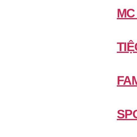
MC
TIỆ
FAM
SP