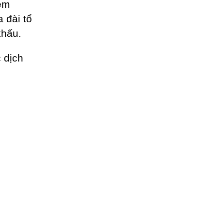
èm
a đài tổ
khấu.
 dịch