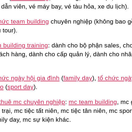
dẫn viên, vé máy bay, vé tàu hỏa, xe du lịch).
hức team building
chuyên nghiệp (không bao 
 tour).
building training
: dành cho bộ phận sales, c
ách hàng, dành cho cấp quản lý, dành cho nhâ
hức ngày hội gia đình
(
family day
),
tổ chức ngà
ao
(
sport day
).
thuê mc chuyên nghiệp
:
mc team building
, mc 
trại, mc tiệc tất niên, mc tiệc tân niên, mc spor
ily day, mc sự kiện khác.