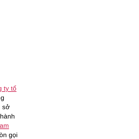
 ty tổ
ng
ụ sở
thành
eam
òn gọi