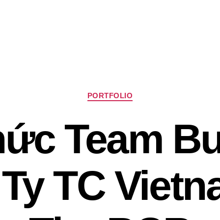
Chuyên
PORTFOLIO
mục
ức Team Bu
Ty TC Vietn