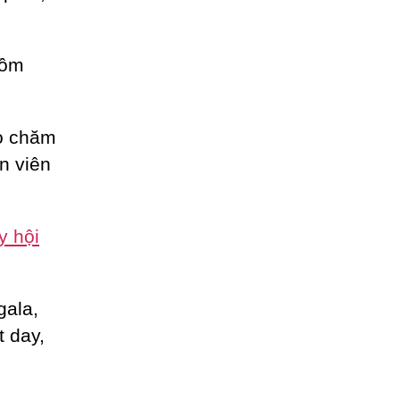
gồm
ho chăm
n viên
y hội
gala,
t day,