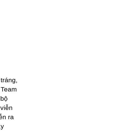
tráng,
m Team
 bộ
 viễn
ễn ra
ầy