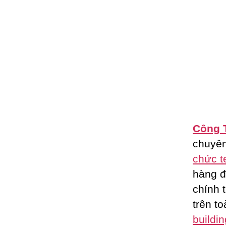
Công 
chuyê
chức t
hàng đ
chính 
trên t
buildin