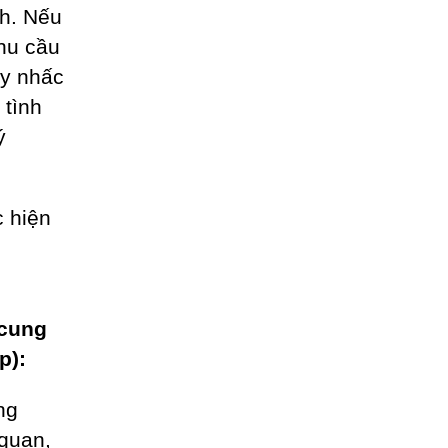
nh. Nếu
hu cầu
ãy nhấc
 tình
ý
 hiện
 cung
p):
ng
 quan,