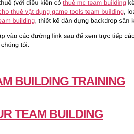
thuê (với điều kiện có
thuê mc team building
k
cho thuê vật dụng game tools team building
, lo
eam building
, thiết kế dàn dựng backdrop sân 
ập vào các đường link sau để xem trực tiếp các
 chúng tôi:
AM BUILDING TRAINING
UR TEAM BUILDING