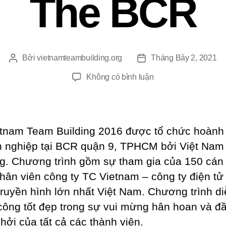
The BCR
Bởi
vietnamteambuilding.org
Tháng Bảy 2, 2021
Tác
Ngày
giả
đăng
ở
Không có bình luận
Tổ
Chức
Team
Building
tnam Team Building 2016 được tổ chức hoành 
Công
 nghiệp tại BCR quận 9, TPHCM bởi Việt Na
Ty
ng. Chương trình gồm sự tham gia của 150 cán
TC
Vietnam
hân viên công ty TC Vietnam – công ty điện tử
Tại
truyền hình lớn nhất Việt Nam. Chương trình di
The
công tốt đẹp trong sự vui mừng hân hoan và đ
BCR
hởi của tất cả các thành viên.