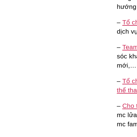
hướng 
–
Tổ c
dịch vụ
–
Team 
sóc kh
mới,…
–
Tổ c
thể th
–
Cho 
mc lửa 
mc fam