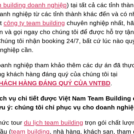
 building doanh nghiệp
) tại tất cả các tỉnh thà
anh nghiệp từ các tỉnh thành khác đến và có n
ột
công ty team building
chuyên nghiệp nhất, h
n và gọi ngay cho chúng tôi để được hỗ trợ tận
Chúng tôi nhận booking 24/7, bất cứ lúc nào qu
nghiệp cần.
anh nghiệp tham khảo thêm các dự án đã thực
g khách hàng đáng quý của chúng tôi tại
HÁCH HÀNG ĐÁNG QUÝ CỦA VNTBD
.
ch vụ chi tiết được Việt Nam Team Building
ưu ý: chúng tôi chỉ phục vụ cho doanh nghiệ
hức tour
du lịch team building
trọn gói chất lượ
ầu (
team building
, nhà hàng, khách sạn, tham