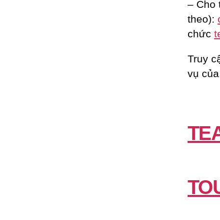
– Cho 
theo):
chức
t
Truy c
vụ của
TE
TO