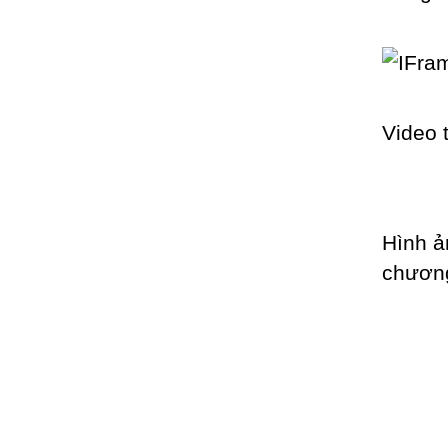
Video 
Hình ả
chương