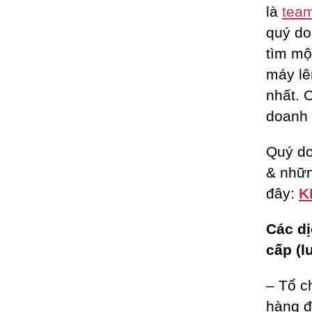
là
team
quý do
tìm m
máy lê
nhất. 
doanh 
Quý do
& nhữn
đây:
K
Các dị
cấp (l
– Tổ c
hàng đ