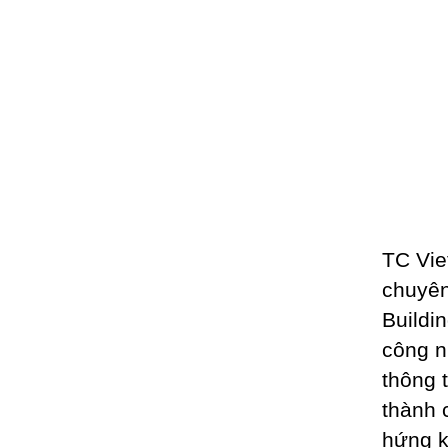
TC Vie
chuyên
Buildi
công n
thông 
thành 
hứng k