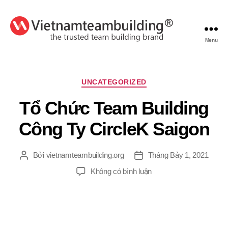
Menu
VietnamTeambuilding
Chuyên
UNCATEGORIZED
mục
Tổ Chức Team Building
Công Ty CircleK Saigon
Bởi
vietnamteambuilding.org
Tháng Bảy 1, 2021
Tác
Ngày
giả
đăng
ở
Không có bình luận
Tổ
Chức
Team
Building
Công