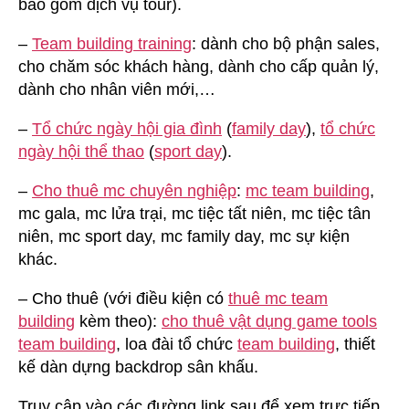
bao gồm dịch vụ tour).
–
Team building training
: dành cho bộ phận sales,
cho chăm sóc khách hàng, dành cho cấp quản lý,
dành cho nhân viên mới,…
–
Tổ chức ngày hội gia đình
(
family day
),
tổ chức
ngày hội thể thao
(
sport day
).
–
Cho thuê mc chuyên nghiệp
:
mc team building
,
mc gala, mc lửa trại, mc tiệc tất niên, mc tiệc tân
niên, mc sport day, mc family day, mc sự kiện
khác.
– Cho thuê (với điều kiện có
thuê mc team
building
kèm theo):
cho thuê vật dụng game tools
team building
, loa đài tổ chức
team building
, thiết
kế dàn dựng backdrop sân khấu.
Truy cập vào các đường link sau để xem trực tiếp