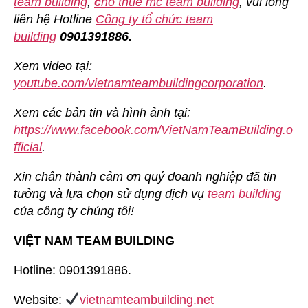
team building
,
c
ho thuê mc team building
, vui lòng
liên hệ Hotline
Công ty tổ chức team
building
0901391886.
Xem video tại:
youtube.com/vietnamteambuildingcorporation
.
Xem các bản tin và hình ảnh tại:
https://www.facebook.com/VietNamTeamBuilding.o
fficial
.
Xin chân thành cảm ơn quý doanh nghiệp đã tin
tưởng và lựa chọn sử dụng dịch vụ
team building
của công ty chúng tôi!
VIỆT NAM TEAM BUILDING
Hotline: 0901391886.
Website:
vietnamteambuilding.net