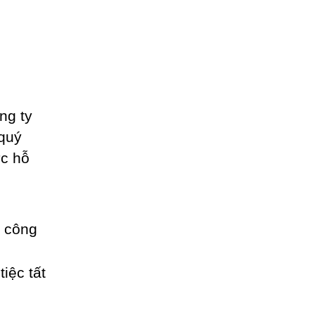
ng ty
 quý
ợc hỗ