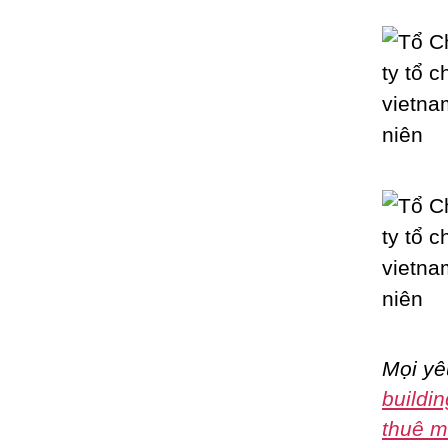
Mọi yê
buildin
thuê m