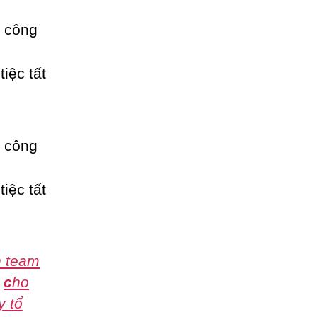
h team
,
c
ho
y tổ