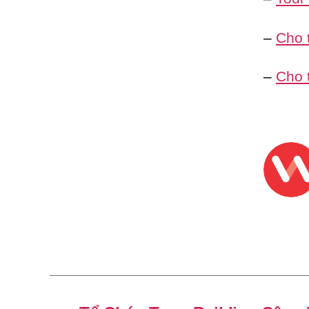
–
Cho 
–
Cho 