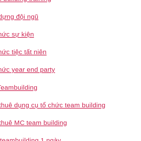
dựng đội ngũ
hức sự kiện
ức tiệc tất niên
hức year end party
eambuilding
thuê dụng cụ tổ chức team building
thuê MC team building
 teambuilding 1 ngày