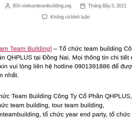
Bởi
vietnamteambuilding.org
Tháng Bảy 3, 2021
Tác
Ngày
giả
đăng
ở
Không có bình luận
Tổ
Chức
Team
Building
Nam Team Building]
– Tổ chức team building Cô
Công
n QHPLUS tại Đồng Nai. Mọi thông tin chi tiết
Ty
xin vui lòng liên hệ hotline 0901391886 để đư
Cổ
Phần
m nhất.
QHPLUS