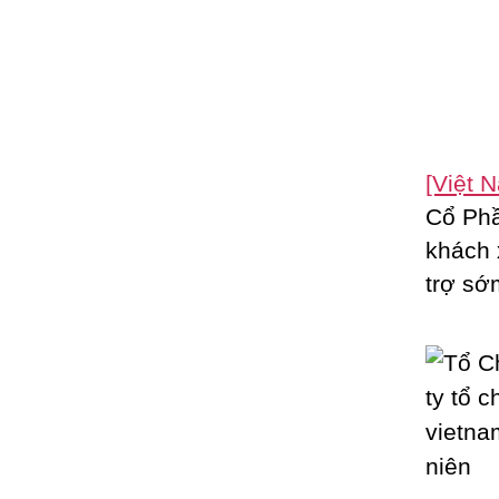
[Việt 
Cổ Phầ
khách 
trợ sớ