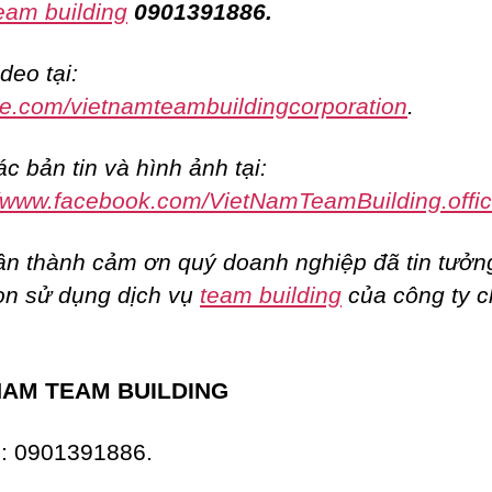
eam building
0901391886.
deo tại:
e.com/vietnamteambuildingcorporation
.
c bản tin và hình ảnh tại:
//www.facebook.com/VietNamTeamBuilding.offic
ân thành cảm ơn quý doanh nghiệp đã tin tưởn
ọn sử dụng dịch vụ
team building
của công ty 
NAM TEAM BUILDING
e: 0901391886.