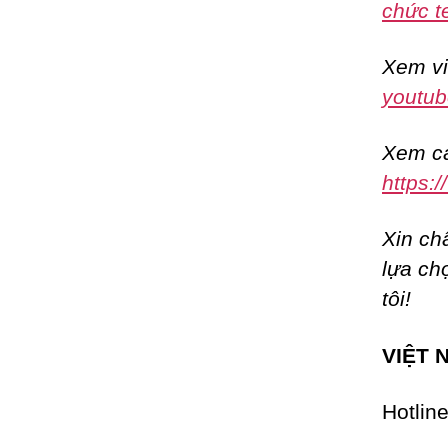
chức t
Xem vi
youtub
Xem cá
https:
Xin ch
lựa ch
tôi!
VIỆT 
Hotlin