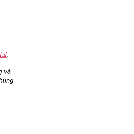
ial
.
g và
chúng