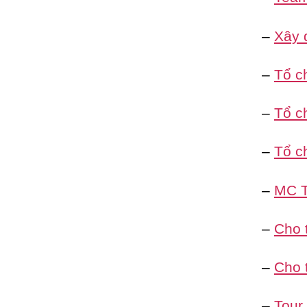
–
Xây 
–
Tổ c
–
Tổ ch
–
Tổ c
–
MC T
–
Cho 
–
Cho 
–
Tour