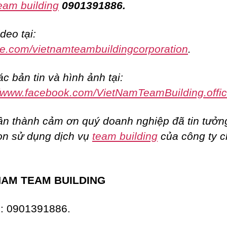
eam building
0901391886.
deo tại:
e.com/vietnamteambuildingcorporation
.
c bản tin và hình ảnh tại:
//www.facebook.com/VietNamTeamBuilding.offic
ân thành cảm ơn quý doanh nghiệp đã tin tưởn
ọn sử dụng dịch vụ
team building
của công ty 
NAM TEAM BUILDING
e: 0901391886.