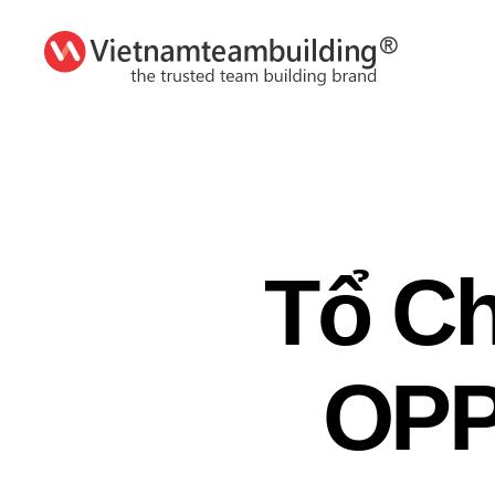
VietnamTeambuilding
Tổ Ch
OPP