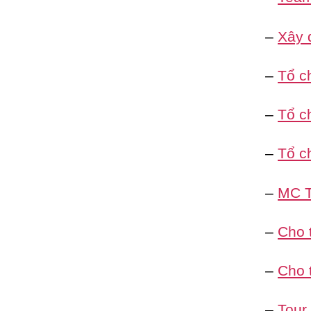
–
Xây 
–
Tổ c
–
Tổ ch
–
Tổ c
–
MC T
–
Cho 
–
Cho 
–
Tour