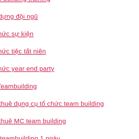
dựng đội ngũ
hức sự kiện
ức tiệc tất niên
hức year end party
eambuilding
thuê dụng cụ tổ chức team building
thuê MC team building
 teambuilding 1 ngày