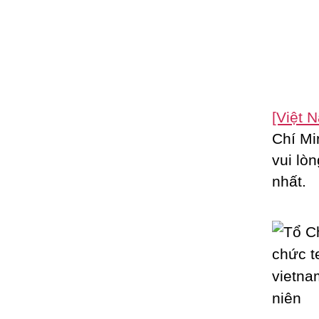
[Việt 
Chí Min
vui lò
nhất.