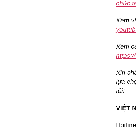
chức t
Xem vi
youtub
Xem cá
https:
Xin ch
lựa ch
tôi!
VIỆT 
Hotlin