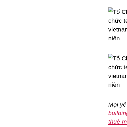
Mọi yê
buildin
thuê m