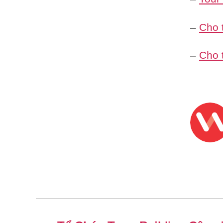
–
Cho 
–
Cho 