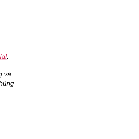
ial
.
g và
chúng