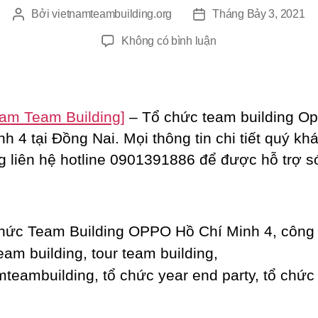
Bởi
vietnamteambuilding.org
Tháng Bảy 3, 2021
Tác
Ngày
giả
đăng
ở
Không có bình luận
Tổ
Chức
Team
Building
Nam Team Building]
– Tổ chức team building O
OPPO
h 4 tại Đồng Nai. Mọi thông tin chi tiết quý kh
Hồ
ng liên hệ hotline 0901391886 để được hỗ trợ 
Chí
Minh
4