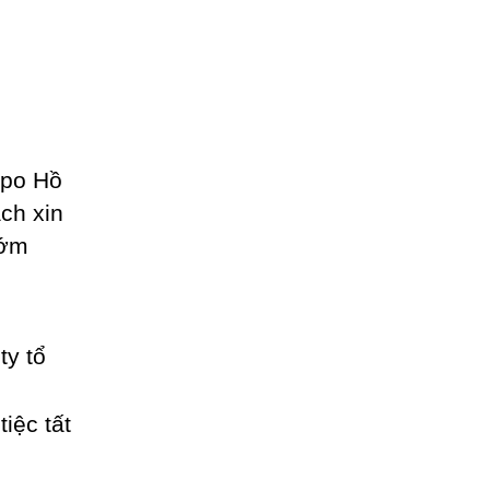
ppo Hồ
ách xin
sớm