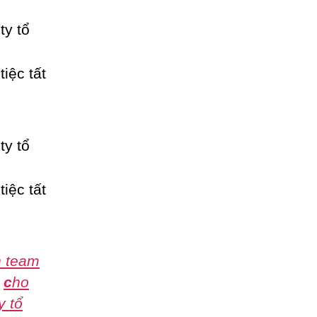
h team
,
c
ho
y tổ