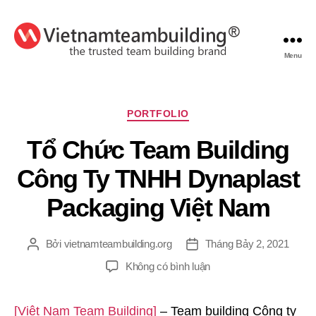
Menu
VietnamTeambuilding
Chuyên
PORTFOLIO
mục
Tổ Chức Team Building
Công Ty TNHH Dynaplast
Packaging Việt Nam
Bởi
vietnamteambuilding.org
Tháng Bảy 2, 2021
Tác
Ngày
giả
đăng
ở
Không có bình luận
Tổ
Chức
[Việt Nam Team Building]
– Team building Công ty
Team