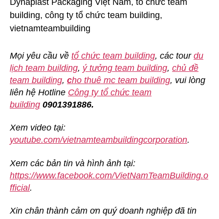
Mọi yêu cầu về
tổ chức team building
, các tour
du
lịch team building
,
ý tưởng team building
,
chủ đề
team building
,
c
ho thuê mc team building
, vui lòng
liên hệ Hotline
Công ty tổ chức team
building
0901391886.
Xem video tại:
youtube.com/vietnamteambuildingcorporation
.
Xem các bản tin và hình ảnh tại:
https://www.facebook.com/VietNamTeamBuilding.o
fficial
.
Xin chân thành cảm ơn quý doanh nghiệp đã tin