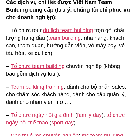
Các dịch vụ chi tiết được Việt Nam Team
Building cung cấp (lưu ý: chúng tôi chỉ phục vụ
cho doanh nghiệp):
– Tổ chức tour
du lịch team building
trọn gói chất
lượng hàng đầu (
team building
, nhà hàng, khách
sạn, tham quan, hướng dẫn viên, vé máy bay, vé
tàu hỏa, xe du lịch).
–
Tổ chức team building
chuyên nghiệp (không
bao gồm dịch vụ tour).
–
Team building training
: dành cho bộ phận sales,
cho chăm sóc khách hàng, dành cho cấp quản lý,
dành cho nhân viên mới,…
–
Tổ chức ngày hội gia đình
(
family day
),
tổ chức
ngày hội thể thao
(
sport day
).
–
Cho thuê mc chuyên nghiệp
:
mc team building
,