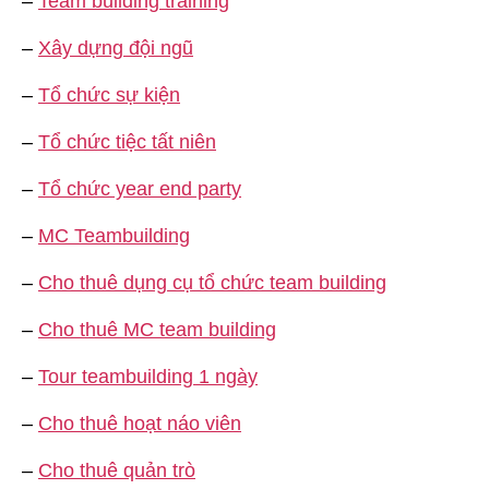
–
Team building training
–
Xây dựng đội ngũ
–
Tổ chức sự kiện
–
Tổ chức tiệc tất niên
–
Tổ chức year end party
–
MC Teambuilding
–
Cho thuê dụng cụ tổ chức team building
–
Cho thuê MC team building
–
Tour teambuilding 1 ngày
–
Cho thuê hoạt náo viên
–
Cho thuê quản trò