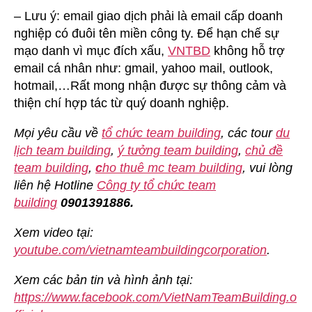
– Lưu ý: email giao dịch phải là email cấp doanh
nghiệp có đuôi tên miền công ty. Để hạn chế sự
mạo danh vì mục đích xấu,
VNTBD
không hỗ trợ
email cá nhân như: gmail, yahoo mail, outlook,
hotmail,…Rất mong nhận được sự thông cảm và
thiện chí hợp tác từ quý doanh nghiệp.
Mọi yêu cầu về
tổ chức team building
, các tour
du
lịch team building
,
ý tưởng team building
,
chủ đề
team building
,
c
ho thuê mc team building
, vui lòng
liên hệ Hotline
Công ty tổ chức team
building
0901391886.
Xem video tại:
youtube.com/vietnamteambuildingcorporation
.
Xem các bản tin và hình ảnh tại:
https://www.facebook.com/VietNamTeamBuilding.o