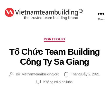
Menu
VietnamTeambuilding
Chuyên
PORTFOLIO
mục
Tổ Chức Team Building
Công Ty Sa Giang
Bởi
vietnamteambuilding.org
Tháng Bảy 2, 2021
Tác
Ngày
giả
đăng
ở
Không có bình luận
Tổ
Chức
Team
Building
Công