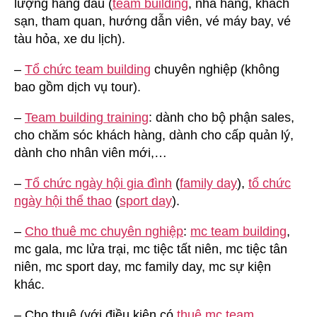
lượng hàng đầu (
team building
, nhà hàng, khách
sạn, tham quan, hướng dẫn viên, vé máy bay, vé
tàu hỏa, xe du lịch).
–
Tổ chức team building
chuyên nghiệp (không
bao gồm dịch vụ tour).
–
Team building training
: dành cho bộ phận sales,
cho chăm sóc khách hàng, dành cho cấp quản lý,
dành cho nhân viên mới,…
–
Tổ chức ngày hội gia đình
(
family day
),
tổ chức
ngày hội thể thao
(
sport day
).
–
Cho thuê mc chuyên nghiệp
:
mc team building
,
mc gala, mc lửa trại, mc tiệc tất niên, mc tiệc tân
niên, mc sport day, mc family day, mc sự kiện
khác.
– Cho thuê (với điều kiện có
thuê mc team