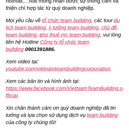
hotmail,…Rất mong nhận được sự thông cảm và
thiện chí hợp tác từ quý doanh nghiệp.
Mọi yêu cầu về
tổ chức team building
, các tour
du
lịch team building
,
ý tưởng team building
,
chủ đề
team building
,
c
ho thuê mc team building
, vui lòng
liên hệ Hotline
Công ty tổ chức team
building
0901391886.
Xem video tại:
youtube.com/vietnamteambuildingcorporation
.
Xem các bản tin và hình ảnh tại:
https://www.facebook.com/VietNamTeamBuilding.o
fficial
.
Xin chân thành cảm ơn quý doanh nghiệp đã tin
tưởng và lựa chọn sử dụng dịch vụ
team building
của công ty chúng tôi!