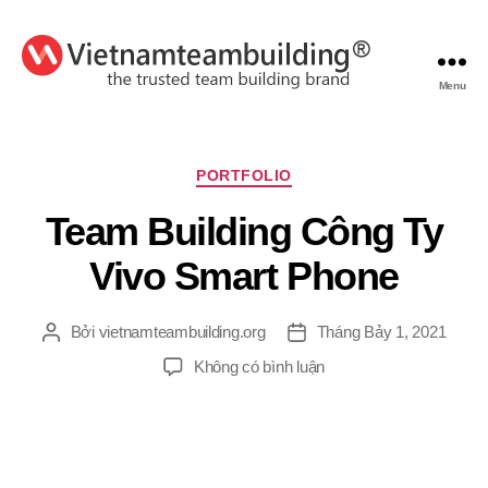
Menu
VietnamTeambuilding
Chuyên
PORTFOLIO
mục
Team Building Công Ty
Vivo Smart Phone
Bởi
vietnamteambuilding.org
Tháng Bảy 1, 2021
Tác
Ngày
giả
đăng
ở
Không có bình luận
Team
Building
Công
Ty
Vivo