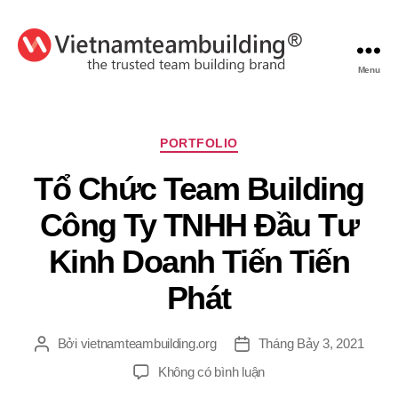
Menu
VietnamTeambuilding
Chuyên
PORTFOLIO
mục
Tổ Chức Team Building
Công Ty TNHH Đầu Tư
Kinh Doanh Tiến Tiến
Phát
Bởi
vietnamteambuilding.org
Tháng Bảy 3, 2021
Tác
Ngày
giả
đăng
ở
Không có bình luận
Tổ