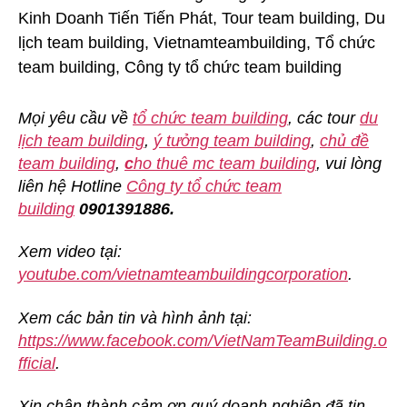
Mọi yêu cầu về
tổ chức team building
, các tour
du
lịch team building
,
ý tưởng team building
,
chủ đề
team building
,
c
ho thuê mc team building
, vui lòng
liên hệ Hotline
Công ty tổ chức team
building
0901391886.
Xem video tại:
youtube.com/vietnamteambuildingcorporation
.
Xem các bản tin và hình ảnh tại:
https://www.facebook.com/VietNamTeamBuilding.o
fficial
.
Xin chân thành cảm ơn quý doanh nghiệp đã tin