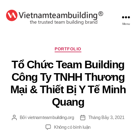
Menu
VietnamTeambuilding
Chuyên
PORTFOLIO
mục
Tổ Chức Team Building
Công Ty TNHH Thương
Mại & Thiết Bị Y Tế Minh
Quang
Bởi
vietnamteambuilding.org
Tháng Bảy 3, 2021
Tác
Ngày
giả
đăng
ở
Không có bình luận
Tổ