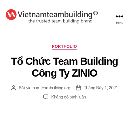
Menu
VietnamTeambuilding
Chuyên
PORTFOLIO
mục
Tổ Chức Team Building
Công Ty ZINIO
Bởi
vietnamteambuilding.org
Tháng Bảy 1, 2021
Tác
Ngày
giả
đăng
ở
Không có bình luận
Tổ
Chức
Team
Building
Công