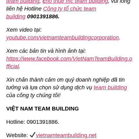
team building
,
c
ho thuê mc team building
, vui lòng
liên hệ Hotline
Công ty tổ chức team
building
0901391886.
Xem video tại:
youtube.com/vietnamteambuildingcorporation
.
Xem các bản tin và hình ảnh tại:
https://www.facebook.com/VietNamTeamBuilding.o
fficial
.
Xin chân thành cảm ơn quý doanh nghiệp đã tin
tưởng và lựa chọn sử dụng dịch vụ
team building
của công ty chúng tôi!
VIỆT NAM TEAM BUILDING
Hotline: 0901391886.
Website:
vietnamteambuilding.net