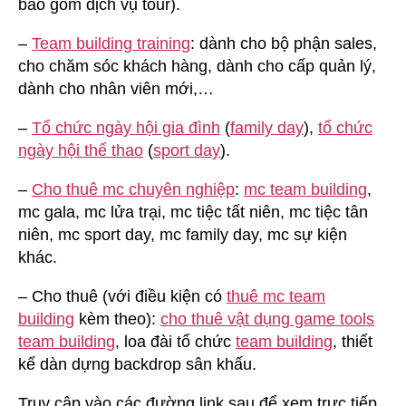
bao gồm dịch vụ tour).
–
Team building training
: dành cho bộ phận sales,
cho chăm sóc khách hàng, dành cho cấp quản lý,
dành cho nhân viên mới,…
–
Tổ chức ngày hội gia đình
(
family day
),
tổ chức
ngày hội thể thao
(
sport day
).
–
Cho thuê mc chuyên nghiệp
:
mc team building
,
mc gala, mc lửa trại, mc tiệc tất niên, mc tiệc tân
niên, mc sport day, mc family day, mc sự kiện
khác.
– Cho thuê (với điều kiện có
thuê mc team
building
kèm theo):
cho thuê vật dụng game tools
team building
, loa đài tổ chức
team building
, thiết
kế dàn dựng backdrop sân khấu.
Truy cập vào các đường link sau để xem trực tiếp