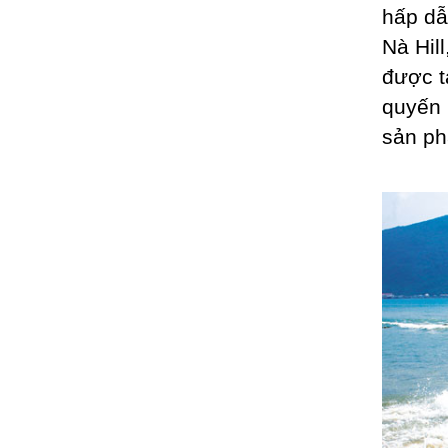
hấp dẫ
Nà Hil
được t
quyến 
sản ph