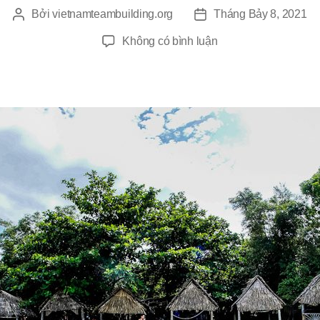
Bởi
vietnamteambuilding.org
Tháng Bảy 8, 2021
Tác
Ngày
giả
đăng
ở
Không có bình luận
Tổ
Chức
Team
Building
Tại
Bãi
Biển
Đà
Nẵng