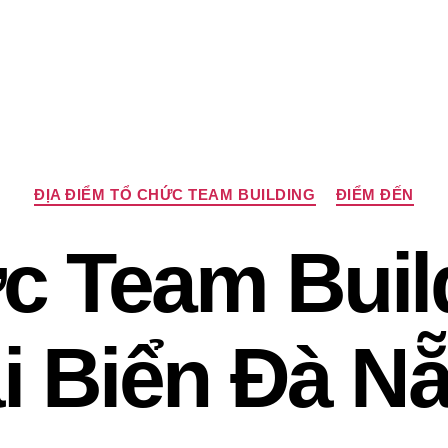
Chuyên
ĐỊA ĐIỂM TỔ CHỨC TEAM BUILDING
ĐIỂM ĐẾN
mục
c Team Build
i Biển Đà N