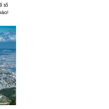
ể tổ
nào!