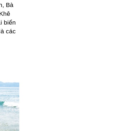
n, Bà
 Khê
i biển
là các