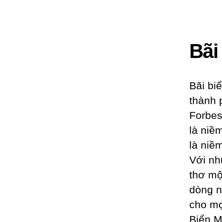
Bãi
Bãi bi
thành 
Forbes
là niề
là niề
Với nh
thơ mộ
dòng n
cho mọ
Biển M