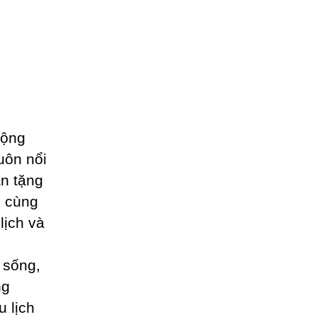
động
uôn nổi
an tặng
ô cùng
lịch và
 sống,
ng
u lịch