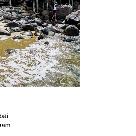
bãi
team