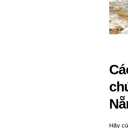
Các
chứ
Nẵ
Hãy cù