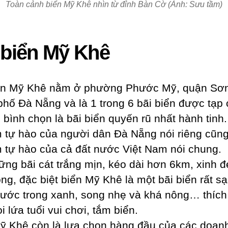
Toàn cảnh biển Mỹ Khê nhìn từ đỉnh Bàn Cờ (Ảnh: Sưu tầm)
 biển Mỹ Khê
ển Mỹ Khê nằm ở phường Phước Mỹ, quận Sơn
phố Đà Nẵng và là 1 trong 6 bãi biển được tạp 
 bình chọn là bãi biển quyến rũ nhất hành tinh
m tự hào của người dân Đà Nẵng nói riêng cũn
m tự hào của cả đất nước Việt Nam nói chung.
ững bãi cát trắng mịn, kéo dài hơn 6km, xinh đ
ng, đặc biệt biển Mỹ Khê là một bãi biển rất sạ
ước trong xanh, song nhẹ và khá nông… thíc
i lứa tuổi vui chơi, tắm biển.
ỹ Khê còn là lựa chọn hàng đầu của các doan