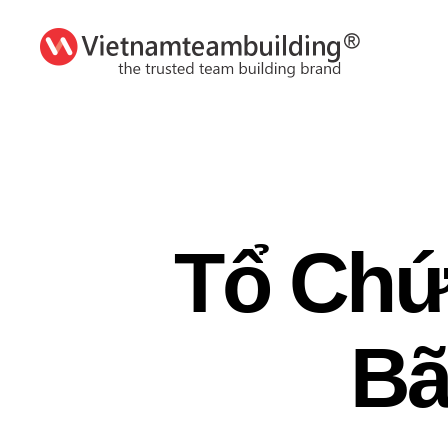
VietnamTeambuilding
Tổ Chứ
Bã