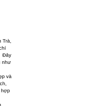
 Trà,
chí
. Đây
g như
ẹp và
ch,
h hợp
h