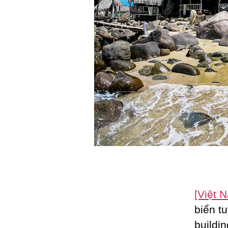
[Việt 
biển t
buildin