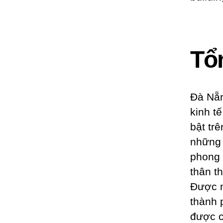
Tổ
Đà Nẵn
kinh t
bật tr
những 
phong 
thân th
Được m
thành 
được c