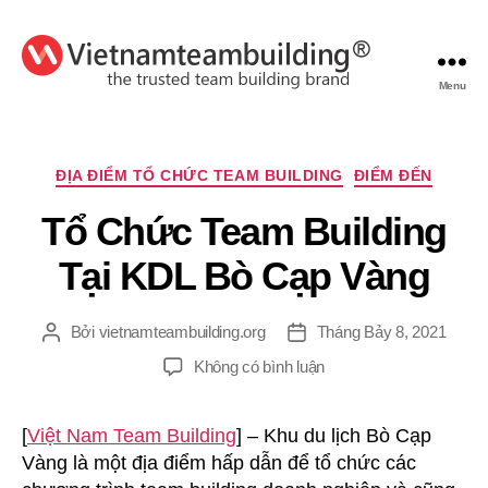
Menu
VietnamTeambuilding
Chuyên
ĐỊA ĐIỂM TỔ CHỨC TEAM BUILDING
ĐIỂM ĐẾN
mục
Tổ Chức Team Building
Tại KDL Bò Cạp Vàng
Bởi
vietnamteambuilding.org
Tháng Bảy 8, 2021
Tác
Ngày
giả
đăng
ở
Không có bình luận
Tổ
Chức
[
Việt Nam Team Building
] – Khu du lịch Bò Cạp
Team
Vàng là một địa điểm hấp dẫn để tổ chức các
Building
Tại