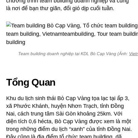
chương trình team building doanh nghiệp và cũng
KDL
là nơi để bạn thư giãn, đổi gió dịp cuối tuần.
Bò
Cạp
Vàng
Team building doanh nghiệp tại KDL Bò Cạp Vàng (Ảnh:
Viet
Tổng Quan
Khu du lịch sinh thái Bò Cạp Vàng tọa lạc tại ấp 3,
xã Phước Khánh, huyện Nhơn Trạch, tỉnh Đồng
Nai, cách trung tâm Sài Gòn khoảng 25km. Với
diện tích 0,6 hécta, Bò Cạp Vàng được xem là một
trong những điểm du lịch “xanh” của tỉnh Đồng Nai.
Đây cũng là địa điểm tổ chức team building, dã