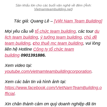
Sân khấu lớn cho các buổi văn nghệ về đêm (Ảnh:
Vietnamteambuilding.net
)
Tác giả: Quang Lê –
[Việt Nam Team Building]
Mọi yêu cầu về
tổ chức team building
, các tour
du
lịch team building
,
ý tưởng team building
,
chủ đề
team building
,
c
ho thuê mc team building
, vui lòng
liên hệ Hotline
Công ty tổ chức team
building
0901391886.
Xem video tại:
youtube.com/vietnamteambuildingcorporation
.
Xem các bản tin và hình ảnh tại:
https://www.facebook.com/VietNamTeamBuilding.o
fficial
.
Xin chân thành cảm ơn quý doanh nghiệp đã tin