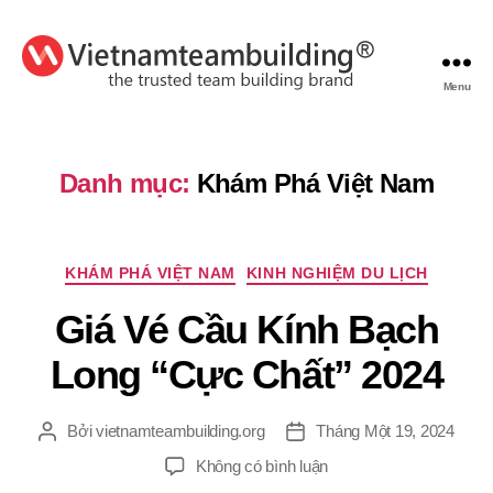
Menu
VietnamTeambuilding
Danh mục:
Khám Phá Việt Nam
Chuyên
KHÁM PHÁ VIỆT NAM
KINH NGHIỆM DU LỊCH
mục
Giá Vé Cầu Kính Bạch
Long “Cực Chất” 2024
Bởi
vietnamteambuilding.org
Tháng Một 19, 2024
Tác
Ngày
giả
đăng
ở
Không có bình luận
Giá