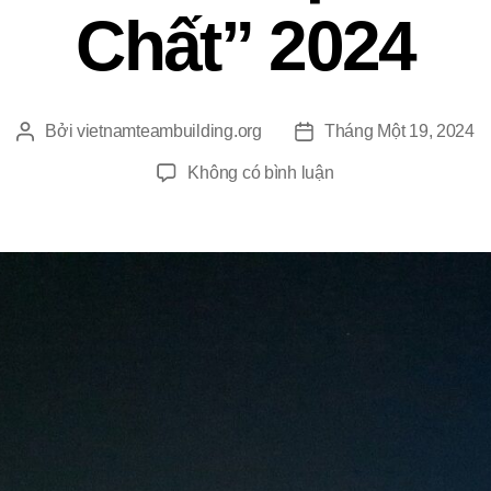
Chất” 2024
Bởi
vietnamteambuilding.org
Tháng Một 19, 2024
Tác
Ngày
giả
đăng
ở
Không có bình luận
Giá
Vé
Cầu
Kính
Bạch
Long
“Cực
Chất”
2024