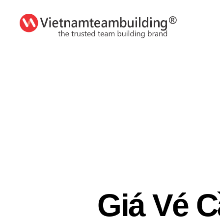
VietnamTeambuilding
Giá Vé 