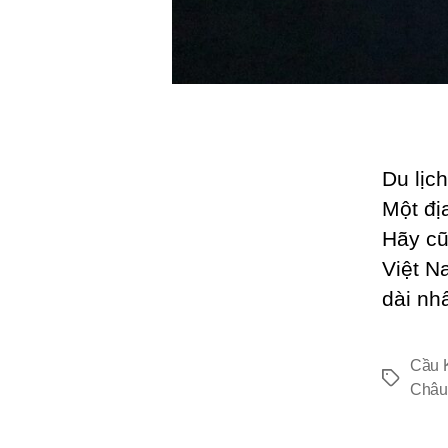
Du lịc
Một đị
Hãy cũ
Việt N
dài nhấ
Cầu 
Thẻ
Châu