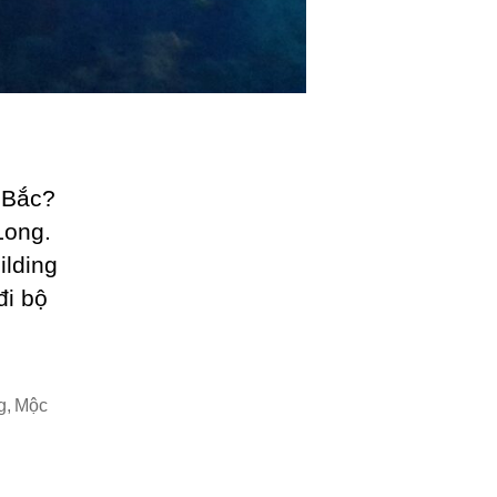
 Bắc?
Long.
lding
đi bộ
g
,
Mộc