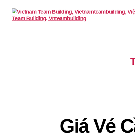
VietnamTeambuilding
Giá Vé 