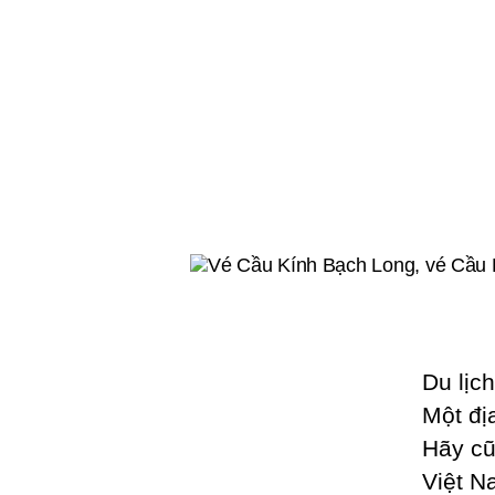
Du lịc
Một đị
Hãy cũ
Việt N