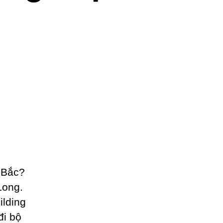
 Bắc?
Long.
lding
đi bộ