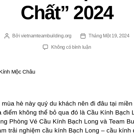
Chất” 2024
Bởi
vietnamteambuilding.org
Tháng Một 19, 2024
Tác
Ngày
giả
đăng
ở
Không có bình luận
Giá
Vé
Cầu
Kính
Bạch
Long
“Cực
h mùa hè này quý du khách nên đi đâu tại miền
Chất”
a điểm không thể bỏ qua đó là Cầu Kính Bạch 
2024
ng Phòng Vé Cầu Kính Bạch Long và Team Bui
am trải nghiệm cầu kính Bạch Long – cầu kính 