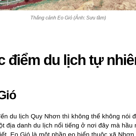
Thắng cảnh Eo Gió (Ảnh: Sưu tầm)
 điểm du lịch tự nhiê
Gió
ến du lịch Quy Nhơn thì không thể không nói 
ột địa danh du lịch nổi tiếng ở nơi đây mà hầu 
iết. Eo Gió là một phần eo biển thuộc xã Nhơn 