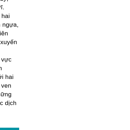
vĩ.
 hai
n ngựa,
iên
 xuyến
u vực
n
i hai
 ven
hững
ác dịch