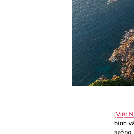
[Việt 
bình v
tưởng 