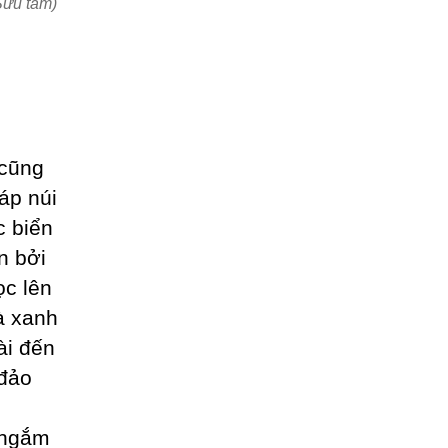
Sưu tầm)
 cũng
áp núi
c biển
n bởi
ọc lên
à xanh
ài đến
 đảo
 ngắm