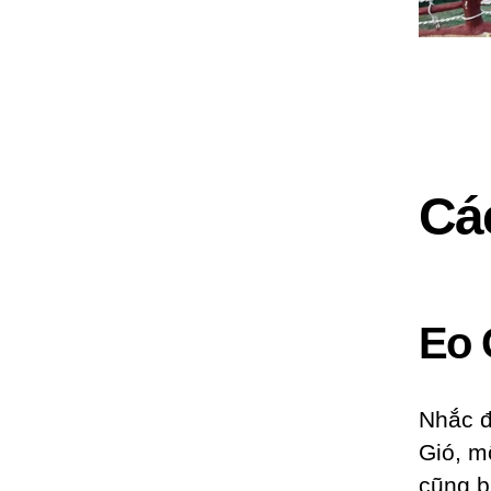
Các
Eo 
Nhắc đ
Gió, m
cũng b