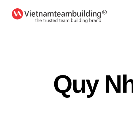
VietnamTeambuilding
Quy N