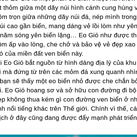
t thỏm giữa một dãy núi hình cánh cung hùng 
m trọn giữa những dãy núi đá, nép mình trong
i cao gần biển, mang dáng vẻ lồi lòm như yê
năm sóng yên biển lặng… Eo Gió như được th
ôm ấp vào lòng, che chở và bảo vệ vẻ đẹp xao
ó của miền đất ven biển này.
i Eo Gió bắt nguồn từ hình dáng địa lý của kh
i mà đứng từ trên các mỏm đá xung quanh nhì
bạn sẽ thấy một eo biển nhỏ được che chắn bở
i. Eo Gió hoang sơ và sở hữu con đường đi bộ
ẹp không thua kém gì con đường ven biển ở n
h nổi tiếng khác trên Thế giới. Chính vì thế, c
lịch ở đây cũng đang được đẩy mạnh phát triển