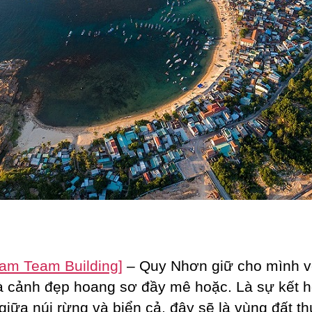
Nam Team Building]
– Quy Nhơn giữ cho mình v
à cảnh đẹp hoang sơ đầy mê hoặc. Là sự kết h
giữa núi rừng và biển cả, đây sẽ là vùng đất th