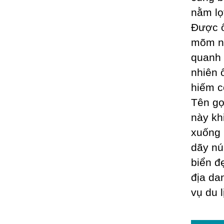
nằm lọ
Được ô
mõm nú
quanh 
nhiên 
hiếm c
Tên gọ
này kh
xuống 
dãy nú
biển đ
địa dan
vụ du 