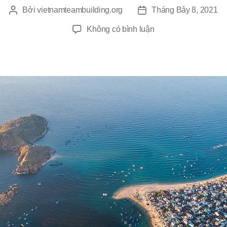
Bởi
vietnamteambuilding.org
Tháng Bảy 8, 2021
Tác
Ngày
giả
đăng
ở
Không có bình luận
Quy
Nhơn
Và
Những
Điểm
Đến