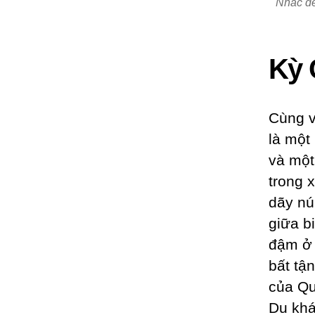
Nhắc đế
Kỳ 
Cùng v
là một
và một
trong 
dãy nú
giữa b
đậm ở 
bất tậ
của Qu
Du khá