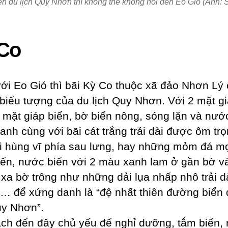
n du lịch Quy Nhơn thì không thể không nói đến Eo Gió (Ảnh: 
Co
ới Eo Gió thì bãi Kỳ Co thuộc xã đảo Nhơn Lý
 biểu tượng của du lịch Quy Nhơn. Với 2 mặt gi
 mặt giáp biển, bờ biển nông, sóng lặn và nướ
xanh cùng với bãi cát trắng trải dài được ôm trọ
i hùng vĩ phía sau lưng, hay những mỏm đá m
iển, nước biển với 2 màu xanh lam ở gần bờ v
xa bờ trông như những dải lụa nhấp nhô trải d
n… để xứng danh là “đệ nhất thiên đường biển
y Nhơn”.
ch đến đây chủ yếu để nghỉ dưỡng, tắm biển,