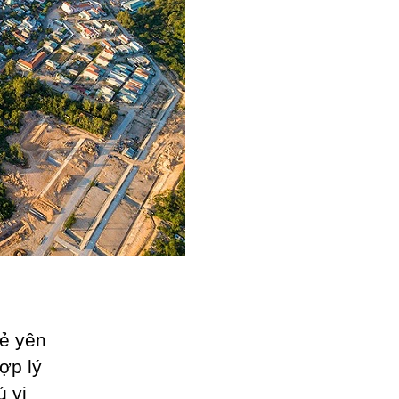
ẻ yên
ợp lý
ú vị