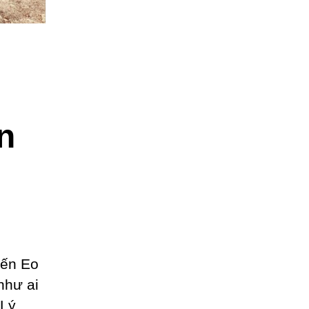
n
đến Eo
như ai
Lý,