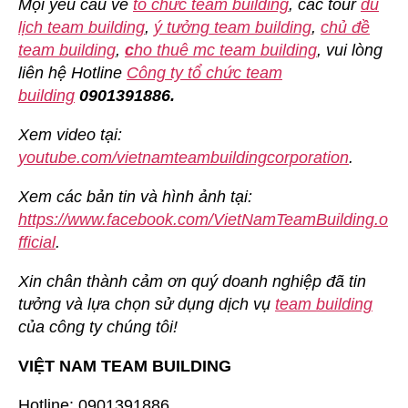
Mọi yêu cầu về
tổ chức team building
, các tour
du
lịch team building
,
ý tưởng team building
,
chủ đề
team building
,
c
ho thuê mc team building
, vui lòng
liên hệ Hotline
Công ty tổ chức team
building
0901391886.
Xem video tại:
youtube.com/vietnamteambuildingcorporation
.
Xem các bản tin và hình ảnh tại:
https://www.facebook.com/VietNamTeamBuilding.o
fficial
.
Xin chân thành cảm ơn quý doanh nghiệp đã tin
tưởng và lựa chọn sử dụng dịch vụ
team building
của công ty chúng tôi!
VIỆT NAM TEAM BUILDING
Hotline: 0901391886.