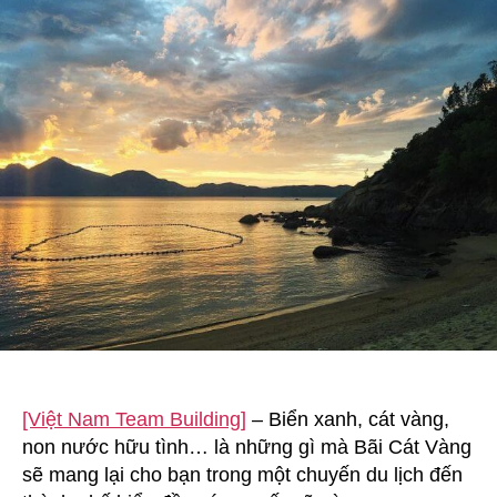
Building
Tại
Bãi
Cát
Vàng
–
Đà
Nẵng
[Việt Nam Team Building]
– Biển xanh, cát vàng,
non nước hữu tình… là những gì mà Bãi Cát Vàng
sẽ mang lại cho bạn trong một chuyến du lịch đến