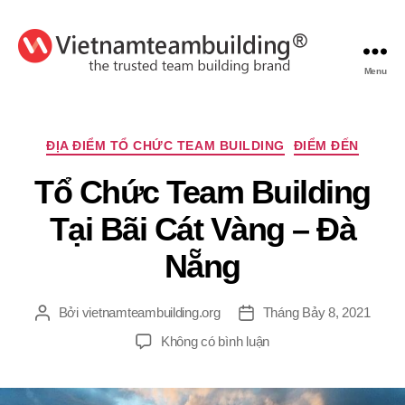
Menu
VietnamTeambuilding
Chuyên
ĐỊA ĐIỂM TỔ CHỨC TEAM BUILDING
ĐIỂM ĐẾN
mục
Tổ Chức Team Building
Tại Bãi Cát Vàng – Đà
Nẵng
Bởi
vietnamteambuilding.org
Tháng Bảy 8, 2021
Tác
Ngày
giả
đăng
ở
Không có bình luận
Tổ
Chức
Team