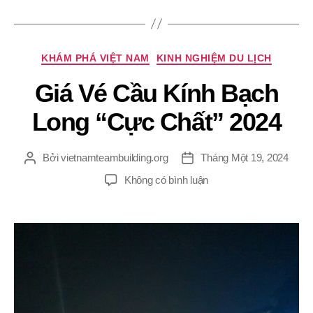
Chuyên
KHÁM PHÁ VIỆT NAM
KINH NGHIỆM DU LỊCH
mục
Giá Vé Cầu Kính Bạch
Long “Cực Chất” 2024
Bởi
vietnamteambuilding.org
Tháng Một 19, 2024
Tác
Ngày
giả
đăng
ở
Không có bình luận
Giá
Vé
Cầu
Kính
Bạch
Long
“Cực
Chất”