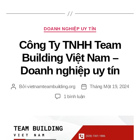
Chuyên
DOANH NGHIỆP UY TÍN
mục
Công Ty TNHH Team
Building Việt Nam –
Doanh nghiệp uy tín
Bởi
vietnamteambuilding.org
Tháng Một 19, 2024
Tác
Ngày
giả
đăng
ở
1 bình luận
Công
Ty
TNHH
Team
Building
Việt