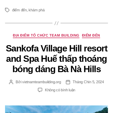
điểm đến
,
khám phá
Thẻ
Chuyên
ĐỊA ĐIỂM TỔ CHỨC TEAM BUILDING
ĐIỂM ĐẾN
mục
Sankofa Village Hill resort
and Spa Huế thấp thoáng
bóng dáng Bà Nà Hills
Bởi
vietnamteambuilding.org
Tháng Chín 5, 2024
Tác
Ngày
giả
đăng
ở
Không có bình luận
Sankofa
Village
Hill
resort