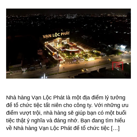
Hàng
Vạn
Lộc
Phát:
Không
gian
tốt
cho
tiệc
tất
niên
công
ty
Nhà hàng Vạn Lộc Phát là một địa điểm lý tưởng
để tổ chức tiệc tất niên cho công ty. Với những ưu
điểm vượt trội, nhà hàng sẽ giúp bạn có một buổi
tiệc thật ý nghĩa và đáng nhớ. Bạn đang tìm hiểu
về Nhà hàng Vạn Lộc Phát để tổ chức tiệc […]