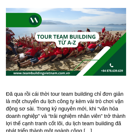
Nang
Tour
Team
Building
Trọn
Gói:
Hơn
12+
Tour
Độc
Lạ
3
Miền
Mà
Bạn
Đã qua rồi cái thời tour team building chỉ đơn giản
Muốn
là một chuyến du lịch công ty kèm vài trò chơi vận
Đặt
động sơ sài. Trong kỷ nguyên mới, khi “văn hóa
Ngay!
doanh nghiệp” và “trải nghiệm nhân viên” trở thành
lợi thế cạnh tranh cốt lõi, du lịch team building đã
phát triển thành một ngành công […]