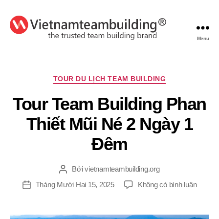
Menu
VietnamTeambuilding
Chuyên
TOUR DU LỊCH TEAM BUILDING
mục
Tour Team Building Phan
Thiết Mũi Né 2 Ngày 1
Đêm
Bởi
vietnamteambuilding.org
Tác
giả
ở
Tháng Mười Hai 15, 2025
Không có bình luận
Ngày
Tour
đăng
Team
Buildin