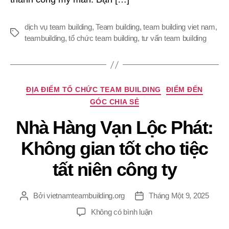
dịch vụ team building
,
Team building
,
team building viet nam
,
Thẻ
teambuilding
,
tổ chức team building
,
tư vấn team building
Chuyên
ĐỊA ĐIỂM TỔ CHỨC TEAM BUILDING
ĐIỂM ĐẾN
mục
GÓC CHIA SẺ
Nhà Hàng Vạn Lộc Phát:
Không gian tốt cho tiệc
tất niên công ty
Bởi
vietnamteambuilding.org
Tháng Một 9, 2025
Tác
Ngày
giả
đăng
ở
Không có bình luận
Nhà