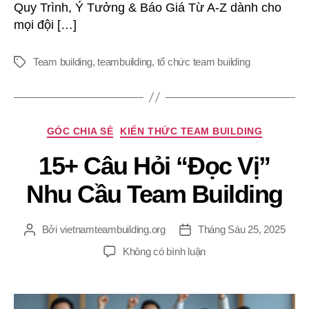
Quy Trình, Ý Tưởng & Báo Giá Từ A-Z dành cho
mọi đội […]
Team building
,
teambuilding
,
tổ chức team building
Thẻ
Chuyên
GÓC CHIA SẺ
KIẾN THỨC TEAM BUILDING
mục
15+ Câu Hỏi “Đọc Vị”
Nhu Cầu Team Building
Bởi
vietnamteambuilding.org
Tháng Sáu 25, 2025
Tác
Ngày
giả
đăng
ở
Không có bình luận
15+
Câu
Hỏi