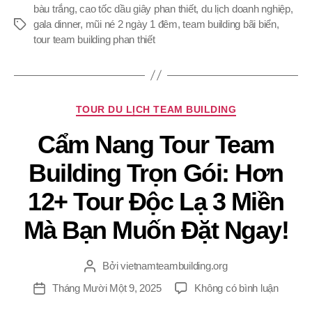
bàu trắng
,
cao tốc dầu giây phan thiết
,
du lịch doanh nghiệp
,
gala dinner
,
mũi né 2 ngày 1 đêm
,
team building bãi biển
,
Thẻ
tour team building phan thiết
Chuyên
TOUR DU LỊCH TEAM BUILDING
mục
Cẩm Nang Tour Team
Building Trọn Gói: Hơn
12+ Tour Độc Lạ 3 Miền
Mà Bạn Muốn Đặt Ngay!
Bởi
vietnamteambuilding.org
Tác
giả
ở
Tháng Mười Một 9, 2025
Không có bình luận
Ngày
Cẩm
đăng