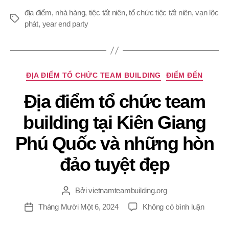
địa điểm
,
nhà hàng
,
tiệc tất niên
,
tổ chức tiệc tất niên
,
vạn lộc
Thẻ
phát
,
year end party
Chuyên
ĐỊA ĐIỂM TỔ CHỨC TEAM BUILDING
ĐIỂM ĐẾN
mục
Địa điểm tổ chức team
building tại Kiên Giang
Phú Quốc và những hòn
đảo tuyệt đẹp
Bởi
vietnamteambuilding.org
Tác
giả
ở
Tháng Mười Một 6, 2024
Không có bình luận
Ngày
Địa
đăng
điểm