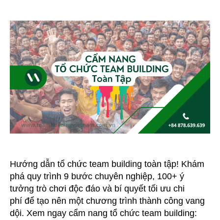
Cẩm
Nang
Tổ
Chức
Team
Building
2026:
Quy
Trình,
Ý
Tưởng
&
Báo
Giá
Từ
A-
Hướng dẫn tổ chức team building toàn tập! Khám
Z
phá quy trình 9 bước chuyên nghiệp, 100+ ý
tưởng trò chơi độc đáo và bí quyết tối ưu chi
phí để tạo nên một chương trình thành công vang
dội. Xem ngay cẩm nang tổ chức team building: