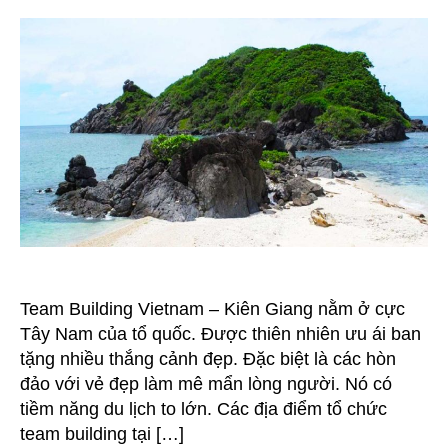
tổ
chức
team
building
tại
Kiên
Giang
Phú
Quốc
và
những
hòn
đảo
tuyệt
Team Building Vietnam – Kiên Giang nằm ở cực
đẹp
Tây Nam của tổ quốc. Được thiên nhiên ưu ái ban
tặng nhiều thắng cảnh đẹp. Đặc biệt là các hòn
đảo với vẻ đẹp làm mê mẩn lòng người. Nó có
tiềm năng du lịch to lớn. Các địa điểm tổ chức
team building tại […]