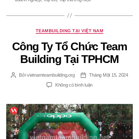
Chuyên
TEAMBUILDING TẠI VIỆT NAM
mục
Công Ty Tổ Chức Team
Building Tại TPHCM
Bởi
vietnamteambuilding.org
Tháng Một 15, 2024
Tác
Ngày
giả
đăng
ở
Không có bình luận
Công
Ty
Tổ
Chức
Team
Building
Tại