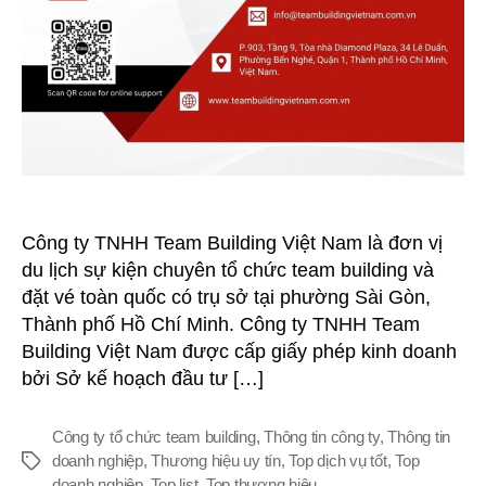
Nam
–
Doanh
nghiệp
uy
tín
Công ty TNHH Team Building Việt Nam là đơn vị
du lịch sự kiện chuyên tổ chức team building và
đặt vé toàn quốc có trụ sở tại phường Sài Gòn,
Thành phố Hồ Chí Minh. Công ty TNHH Team
Building Việt Nam được cấp giấy phép kinh doanh
bởi Sở kế hoạch đầu tư […]
Công ty tổ chức team building
,
Thông tin công ty
,
Thông tin
doanh nghiệp
,
Thương hiệu uy tín
,
Top dịch vụ tốt
,
Top
Thẻ
doanh nghiệp
,
Top list
,
Top thương hiệu