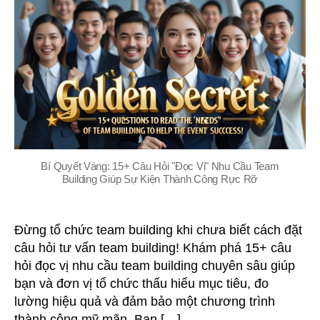
“Đọc
Vị”
Nhu
Cầu
Team
Building
Bí Quyết Vàng: 15+ Câu Hỏi "Đọc Vị" Nhu Cầu Team
Building Giúp Sự Kiện Thành Công Rực Rỡ
Đừng tổ chức team building khi chưa biết cách đặt
câu hỏi tư vấn team building! Khám phá 15+ câu
hỏi đọc vị nhu cầu team building chuyên sâu giúp
bạn và đơn vị tổ chức thấu hiểu mục tiêu, đo
lường hiệu quả và đảm bảo một chương trình
thành công mỹ mãn. Bạn […]