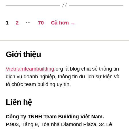
Phân
…
1
2
70
Cũ hơn
→
trang
bài
Giới thiệu
viết
Vietnamteambuilding
.org là blog chia sẻ thông tin
dịch vụ doanh nghiệp, thông tin du lịch sự kiện và
tổ chức team building uy tín.
Liên hệ
Công Ty TNHH Team Building Việt Nam.
P.903, Tầng 9, Tòa nhà Diamond Plaza, 34 Lê