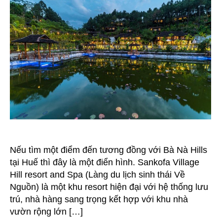
and
Spa
Huế
thấp
thoáng
bóng
dáng
Bà
Nà
Hills
Nếu tìm một điểm đến tương đồng với Bà Nà Hills
tại Huế thì đây là một điển hình. Sankofa Village
Hill resort and Spa (Làng du lịch sinh thái Về
Nguồn) là một khu resort hiện đại với hệ thống lưu
trú, nhà hàng sang trọng kết hợp với khu nhà
vườn rộng lớn […]