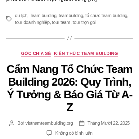
du lịch
,
Team building
,
teambuilding
,
tổ chức team building
,
Thẻ
tour doanh nghiệp
,
tour team
,
tour trọn gói
Chuyên
GÓC CHIA SẺ
KIẾN THỨC TEAM BUILDING
mục
Cẩm Nang Tổ Chức Team
Building 2026: Quy Trình,
Ý Tưởng & Báo Giá Từ A-
Z
Bởi
vietnamteambuilding.org
Tháng Mười 22, 2025
Tác
Ngày
giả
đăng
ở
Không có bình luận